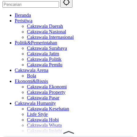
Beranda
Peristiwa
Cakrawala Daerah
Cakrawala Nasional
Cakrawala Internasional
Politik&Pemerintahan
Cakrawala Surabaya
Cakrawala Jatim
Cakrawala Politik
Cakrawala Pemilu
Cakrawala Arena
Bola
Ekonomi&Bisnis
Cakrawala Ekonomi
Cakrawala Property
Cakrawala Pasar
Cakrawala Humanity
Cakrawala Kesehatan
Lisfe Style
Cakrawala Hobi
Cakrawala Wisata
Cakrawala Insight