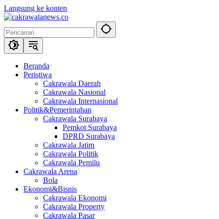
Langsung ke konten
Beranda
Peristiwa
Cakrawala Daerah
Cakrawala Nasional
Cakrawala Internasional
Politik&Pemerintahan
Cakrawala Surabaya
Pemkot Surabaya
DPRD Surabaya
Cakrawala Jatim
Cakrawala Politik
Cakrawala Pemilu
Cakrawala Arena
Bola
Ekonomi&Bisnis
Cakrawala Ekonomi
Cakrawala Property
Cakrawala Pasar