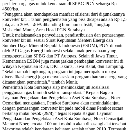
per liter harga gas untuk kendaraan di SPBG PGN seharga Rp
4500/lsp.
“Pengguna akan mendapatkan manfaat efisiensi dari digunakannya
konverter kit, 1 tahun penghematan yang bisa dicapai adalah Rp 1,5
juta, atau 20% – 40% dibanding bbm non subsidi,” ungkap
Misbachul Munir, Area Head PGN Surabaya.
Untuk melaksanakan penyediaan, pendistribusian dan pemasangan
konverter kit ini, sesuai Surat Keputusan Menteri Energi dan
Sumber Daya Mineral Republik Indonesia (ESDM), PGN dibantu
oleh PT Gagas Energi Indonesia selaku anak perusahaan yang
mengoperasikan SPBG dan PT Autogas. Selain di Jawa Timur,
Kementerian ESDM juga menugaskan pembagian konverter ini di
wilayah Kepulauan Riau, DKI Jakarta, Jawa Barat, dan Lampung.
“Selain ramah lingkungan, program ini juga merupakan upaya
diversifikasi energi juga menyukseskan program bauran energi yang
dicanangkan pemerintah,” tambah Munir.
Pemerintah Kota Surabaya siap menindaklanjuti sosialisasi
penggunaan gas bumi di sektor transportasi. “Kepala Bagian
Layanan Pengadaan dan Pengelolaan Aset Kota Surabaya, Noer
Oemarijati mengatakan, Pemkot Surabaya akan menindaklanjuti
dengan pemasangan converter kit pada mobil dinas Pemkot secara
bertahap mulai besok (29/8),” tegas Kepala Bagian Layanan
Pengadaan dan Pengelolaan Aset Kota Surabaya, Noer Oemarijati.
Menurut Noer, tercatat 100 unit mobdin akan dipasangi alat tersebut.
Mayoritas adalah kendaraan keluaran setelah tahun 2010. Termasuk