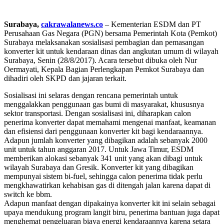
Surabaya,
cakrawalanews.co
– Kementerian ESDM dan PT
Perusahaan Gas Negara (PGN) bersama Pemerintah Kota (Pemkot)
Surabaya melaksanakan sosialisasi pembagian dan pemasangan
konverter kit untuk kendaraan dinas dan angkutan umum di wilayah
Surabaya, Senin (28/8/2017). Acara tersebut dibuka oleh Nur
Oermayati, Kepala Bagian Perlengkapan Pemkot Surabaya dan
dihadiri oleh SKPD dan jajaran terkait.
Sosialisasi ini selaras dengan rencana pemerintah untuk
menggalakkan penggunaan gas bumi di masyarakat, khususnya
sektor transportasi. Dengan sosialisasi ini, diharapkan calon
penerima konverter dapat memahami mengenai manfaat, keamanan
dan efisiensi dari penggunaan konverter kit bagi kendaraannya.
Adapun jumlah konverter yang dibagikan adalah sebanyak 2000
unit untuk tahun anggaran 2017. Untuk Jawa Timur, ESDM
memberikan alokasi sebanyak 341 unit yang akan dibagi untuk
wilayah Surabaya dan Gresik. Konverter kit yang dibagikan
mempunyai sistem bi-fuel, sehingga calon penerima tidak perlu
mengkhawatirkan kehabisan gas di ditengah jalan karena dapat di
switch ke bbm.
Adapun manfaat dengan dipakainya konverter kit ini selain sebagai
upaya mendukung program langit biru, penerima bantuan juga dapat
menghemat pengeluaran biaya energi kendaraannya karena setara