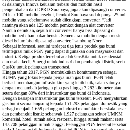
di dalamnya Innova keluaran terbaru dan mobdin hasil
pengembalian dari DPRD Surabaya, juga akan dipasangi converter.
Di luar 100 mobdin tersebut, Pemkot Surabaya sudah punya 25 unit
mobdin yang sebelumnya sudah dilengkapi converter. “Jadi
nantinya akan ada 125 mobdin pemkot dengan alat converter.
Namun demikian, sejauh ini converter hanya bisa dipasang di
mobdin berbahan bakar bensin. Sementara mobdin dengan mesin
diesel belum bisa dipasangi converter,” sambung Noer.
Sebagai informasi, saat ini terdapat tiga jenis produk gas bumi
terintegrasi milik PGN yang dapat digunakan oleh masyarakat dan
industri. Ketiga produk tersebut adalah GasKita untuk residensial
dan usaha kecil, Sinergi untuk industri dan pembangkit listrik, serta
GasKu untuk pelanggan transportasi.
Hingga tahun 2017, PGN membuktikan komitmennya sebagai
BUMN yang fokus kepada penyaluran gas bumi. PGN telah
berhasil membangun infrastruktur yang lebih baik, salah satunya
dengan menambah jaringan pipa gas hingga 7.282 kilometer atau
setara dengan 80% dari infrastruktur gas bumi di Indonesia.
Dengan kesiapan infrastruktur gas bumi tersebut, PGN menyalurkan
gas bumi secara langsung kepada 151.293 pelanggan domestik yang
terbagi menjadi 1.658 pelanggan industri manufaktur berskala besar
dan pembangkit listrik; sebanyak 1.927 pelanggan sektor UMKM,
komersial, hotel, rumah sakit, restoran, hingga rumah makan; serta
147.708 pelanggan rumah tangga. Pelanggan PGN tersebut tersebar
pada 12 provinsi di Indonesia. Saat ini PGN telah menyalurkan gas