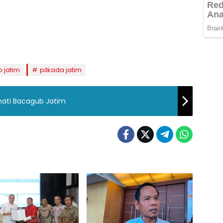
b jatim
pilkada jatim
nati Bacagub Jatim