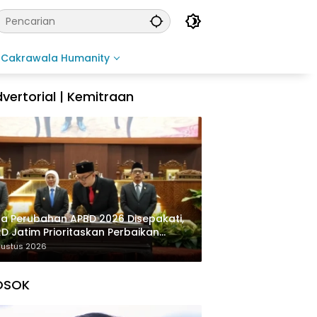
Cakrawala Humanity
vertorial | Kemitraan
a Perubahan APBD 2026 Disepakati,
D Jatim Prioritaskan Perbaikan
rastruktur dan Penyelesaian TPG
gustus 2026
OSOK