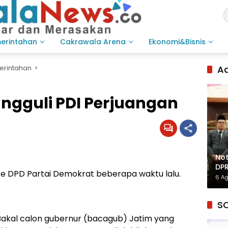
merintahan
Cakrawala Arena
Ekonomi&Bisnis
erintahan
Ad
ngguli PDI Perjuangan
Not
DPR
 ke DPD Partai Demokrat beberapa waktu lalu.
Inf
6 A
S
akal calon gubernur (bacagub) Jatim yang