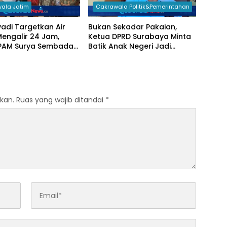
ala Jatim
Cakrawala Politik&Pemerintahan
yadi Targetkan Air
Bukan Sekadar Pakaian,
Mengalir 24 Jam,
Ketua DPRD Surabaya Minta
i PAM Surya Sembada
Batik Anak Negeri Jadi
 Percepat Jaringan
Seragam Wajib Pejabat
 Kampung
Daerah
kan.
Ruas yang wajib ditandai
*