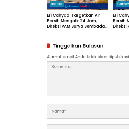
Indeks
Cakraw
Eri Cahyadi Targetkan Air
Eri Cah
Bersih Mengalir 24 Jam,
Bersih 
Direksi PAM Surya Sembada
Direks
Diminta Percepat Jaringan
Diminta
hingga Kampung
hingga
Tinggalkan Balasan
Alamat email Anda tidak akan dipublikasi