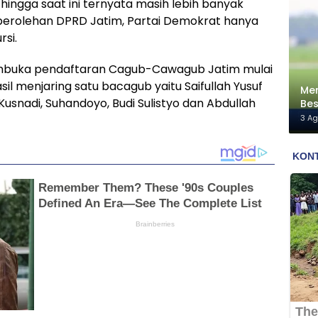
hingga saat ini ternyata masih lebih banyak
 perolehan DPRD Jatim, Partai Demokrat hanya
rsi.
embuka pendaftaran Cagub-Cawagub Jatim mulai
asil menjaring satu bacagub yaitu Saifullah Yusuf
Men
usnadi, Suhandoyo, Budi Sulistyo dan Abdullah
Bes
Me
3 A