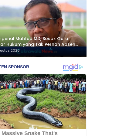
genal Mahfud MD, Sosok Guru
ar Hukum yang Tak Pernah Absen
ngawal Isu Bangsa
gustus 2026