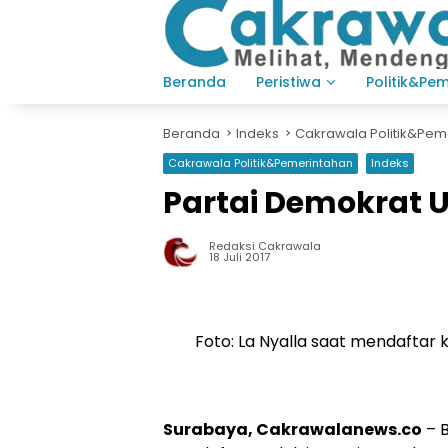
Langsung
ke
konten
Beranda
Peristiwa
Politik&Pe
Beranda
Indeks
Cakrawala Politik&Pem
Cakrawala Politik&Pemerintahan
Indeks
Partai Demokrat U
Redaksi Cakrawala
18 Juli 2017
Foto: La Nyalla saat mendaftar
Surabaya, Cakrawalanews.co
– B