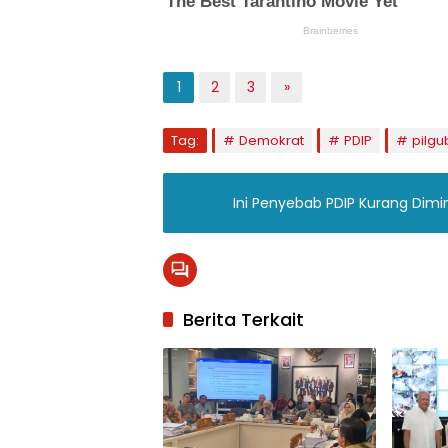
1
2
3
»
Tag:
Demokrat
PDIP
pilgu
Ini Penyebab PDIP Kurang Dimi
Berita Terkait