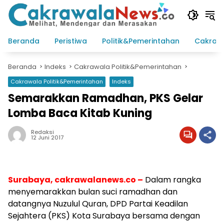
Langsung
ke
konten
Beranda
Peristiwa
Politik&Pemerintahan
Cakraw
Beranda
Indeks
Cakrawala Politik&Pemerintahan
Cakrawala Politik&Pemerintahan
Indeks
Semarakkan Ramadhan, PKS Gelar
Lomba Baca Kitab Kuning
Redaksi
12 Juni 2017
Surabaya, cakrawalanews.co –
Dalam rangka
menyemarakkan bulan suci ramadhan dan
datangnya Nuzulul Quran, DPD Partai Keadilan
Sejahtera (PKS) Kota Surabaya bersama dengan