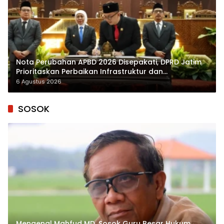
Nota Perubahan APBD 2026 Disepakati, DPRD Jatim
Prioritaskan Perbaikan Infrastruktur dan
Penyelesaian TPG
6 Agustus 2026
SOSOK
Mengenal Mahfud MD, Sosok Guru Besar Hukum