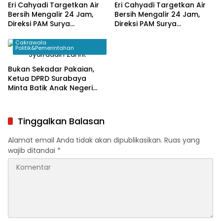
Eri Cahyadi Targetkan Air
Eri Cahyadi Targetkan Air
Bersih Mengalir 24 Jam,
Bersih Mengalir 24 Jam,
Direksi PAM Surya
Direksi PAM Surya
Sembada Diminta
Sembada Diminta
Percepat Jaringan hingga
Percepat Jaringan hingga
Cakrawala
Politik&Pemerintahan
Kampung
Kampung
Bukan Sekadar Pakaian,
Ketua DPRD Surabaya
Minta Batik Anak Negeri
Jadi Seragam Wajib
Pejabat Daerah
Tinggalkan Balasan
Alamat email Anda tidak akan dipublikasikan.
Ruas yang
wajib ditandai
*