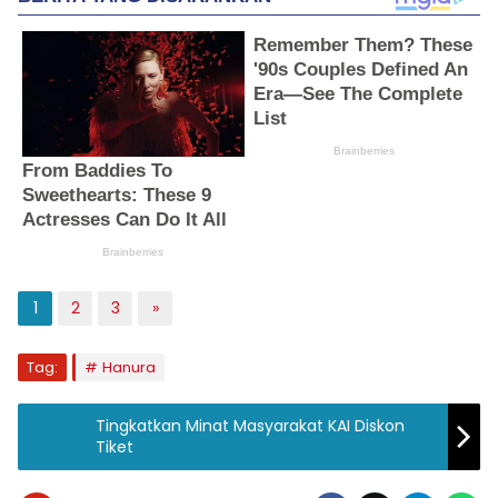
1
2
3
»
Tag:
Hanura
Tingkatkan Minat Masyarakat KAI Diskon
Tiket