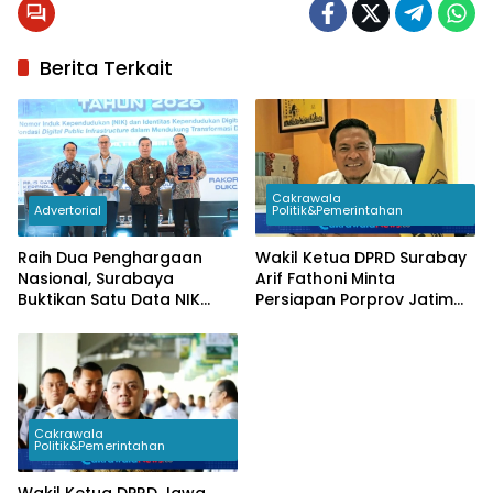
Berita Terkait
Cakrawala
Advertorial
Politik&Pemerintahan
Raih Dua Penghargaan
Wakil Ketua DPRD Surabay
Nasional, Surabaya
Arif Fathoni Minta
Buktikan Satu Data NIK
Persiapan Porprov Jatim
Pacu Pertumbuhan
2027 Tak Hanya Fokus
Ekonomi
Venue dan Atlet
Cakrawala
Politik&Pemerintahan