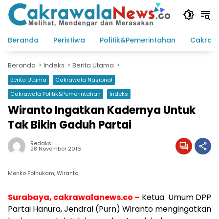
Langsung
ke
konten
Beranda
Peristiwa
Politik&Pemerintahan
Cakraw
Beranda
Indeks
Berita Utama
Berita Utama
Cakrawala Nasional
Cakrawala Politik&Pemerintahan
Indeks
Wiranto Ingatkan Kadernya Untuk
Tak Bikin Gaduh Partai
Redaksi
28 November 2016
Menko Polhukam, Wiranto.
Surabaya, cakrawalanews.co –
Ketua Umum DPP
Partai Hanura, Jendral (Purn) Wiranto mengingatkan