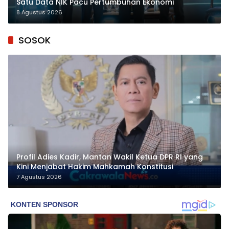
Satu Data NIK Pacu Pertumbuhan Ekonomi
8 Agustus 2026
SOSOK
Profil Adies Kadir, Mantan Wakil Ketua DPR RI yang
Kini Menjabat Hakim Mahkamah Konstitusi
7 Agustus 2026