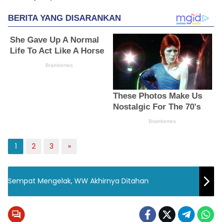
1
2
3
»
Sempat Mengelak, WW Akhirnya Ditahan