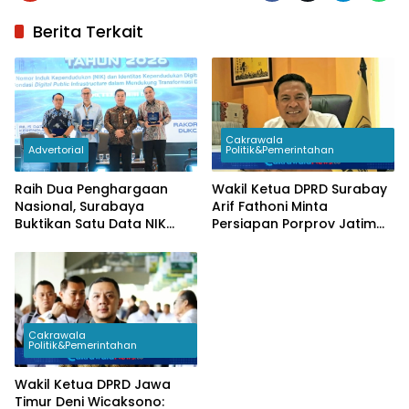
Berita Terkait
Cakrawala
Advertorial
Politik&Pemerintahan
Raih Dua Penghargaan
Wakil Ketua DPRD Surabay
Nasional, Surabaya
Arif Fathoni Minta
Buktikan Satu Data NIK
Persiapan Porprov Jatim
Pacu Pertumbuhan
2027 Tak Hanya Fokus
Ekonomi
Venue dan Atlet
Cakrawala
Politik&Pemerintahan
Wakil Ketua DPRD Jawa
Timur Deni Wicaksono: