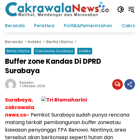
Langsung
ke
konten
Beranda
Peristiwa
Politik&Pemerintahan
Cakraw
Beranda
Indeks
Berita Utama
Berita Utama
Cakrawala Surabaya
Indeks
Buffer zone Kandas Di DPRD
Surabaya
Redaksi
7 Oktober 2016
Surabaya,
cakrawala
news.co-
Pemkot Surabaya sudah punya rencana
matang terkait pembangunan
buffer zone
atau
kawasan penyangga TPA Benowo. Nantinya, area
tersebut akan berkonsep seperti hutan dan