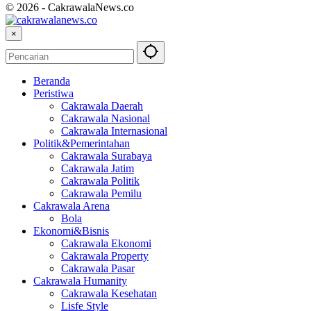
© 2026 - CakrawalaNews.co
×
Beranda
Peristiwa
Cakrawala Daerah
Cakrawala Nasional
Cakrawala Internasional
Politik&Pemerintahan
Cakrawala Surabaya
Cakrawala Jatim
Cakrawala Politik
Cakrawala Pemilu
Cakrawala Arena
Bola
Ekonomi&Bisnis
Cakrawala Ekonomi
Cakrawala Property
Cakrawala Pasar
Cakrawala Humanity
Cakrawala Kesehatan
Lisfe Style