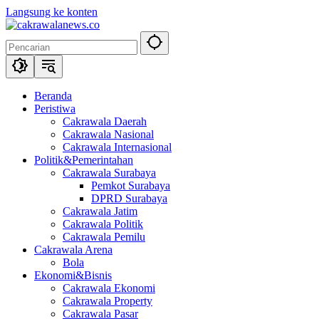
Langsung ke konten
Beranda
Peristiwa
Cakrawala Daerah
Cakrawala Nasional
Cakrawala Internasional
Politik&Pemerintahan
Cakrawala Surabaya
Pemkot Surabaya
DPRD Surabaya
Cakrawala Jatim
Cakrawala Politik
Cakrawala Pemilu
Cakrawala Arena
Bola
Ekonomi&Bisnis
Cakrawala Ekonomi
Cakrawala Property
Cakrawala Pasar