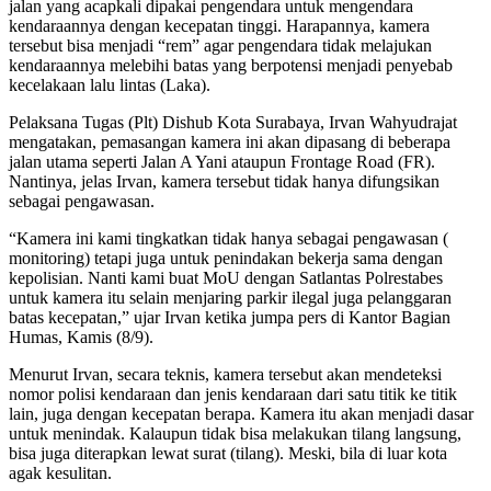
jalan yang acapkali dipakai pengendara untuk mengendara
kendaraannya dengan kecepatan tinggi. Harapannya, kamera
tersebut bisa menjadi “rem” agar pengendara tidak melajukan
kendaraannya melebihi batas yang berpotensi menjadi penyebab
kecelakaan lalu lintas (Laka).
Pelaksana Tugas (Plt) Dishub Kota Surabaya, Irvan Wahyudrajat
mengatakan, pemasangan kamera ini akan dipasang di beberapa
jalan utama seperti Jalan A Yani ataupun Frontage Road (FR).
Nantinya, jelas Irvan, kamera tersebut tidak hanya difungsikan
sebagai pengawasan.
“Kamera ini kami tingkatkan tidak hanya sebagai pengawasan (
monitoring) tetapi juga untuk penindakan bekerja sama dengan
kepolisian. Nanti kami buat MoU dengan Satlantas Polrestabes
untuk kamera itu selain menjaring parkir ilegal juga pelanggaran
batas kecepatan,” ujar Irvan ketika jumpa pers di Kantor Bagian
Humas, Kamis (8/9).
Menurut Irvan, secara teknis, kamera tersebut akan mendeteksi
nomor polisi kendaraan dan jenis kendaraan dari satu titik ke titik
lain, juga dengan kecepatan berapa. Kamera itu akan menjadi dasar
untuk menindak. Kalaupun tidak bisa melakukan tilang langsung,
bisa juga diterapkan lewat surat (tilang). Meski, bila di luar kota
agak kesulitan.