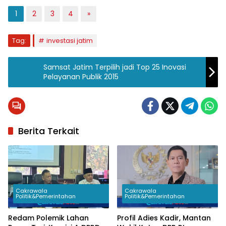
1
2
3
4
»
Tag:
investasi jatim
Samsat Jatim Terpilih jadi Top 25 Inovasi
Pelayanan Publik 2015
Berita Terkait
Cakrawala
Cakrawala
Politik&Pemerintahan
Politik&Pemerintahan
Redam Polemik Lahan
Profil Adies Kadir, Mantan