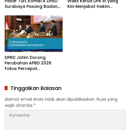
Pasar Turi, Komisi A DPRD
Wakil Ketua DPR RI yang
Surabaya Pasang Badan,
Kini Menjabat Hakim
PT KAI Sepakat Stop
Mahkamah Konstitusi
Penertiban
Cakrawala
Politik&Pemerintahan
DPRD Jatim Dorong
Perubahan APBD 2026
Fokus Percepat
Pembangunan
Infrastruktur Desa
Tinggalkan Balasan
Alamat email Anda tidak akan dipublikasikan.
Ruas yang
wajib ditandai
*