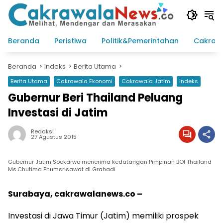
Langsung
ke
konten
Beranda
Peristiwa
Politik&Pemerintahan
Cakraw
Beranda
Indeks
Berita Utama
Berita Utama
Cakrawala Ekonomi
Cakrawala Jatim
Indeks
Gubernur Beri Thailand Peluang
Investasi di Jatim
Redaksi
27 Agustus 2015
Gubernur Jatim Soekarwo menerima kedatangan Pimpinan BOI Thailand
Ms.Chutima Phumsrisawat di Grahadi
Surabaya, cakrawalanews.co –
Investasi di Jawa Timur (Jatim) memiliki prospek