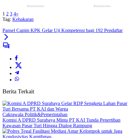
1
2
3
4
»
Tag:
Kebakaran
Pansel Capim KPK Gelar Uji Kompetensi bagi 192 Pendaftar
Berita Terkait
Cakrawala Politik&Pemerintahan
Komisi A DPRD Surabaya Minta PT KAI Tunda Penertiban
Kawasan Pasar Turi Hingga Dialog Rampung