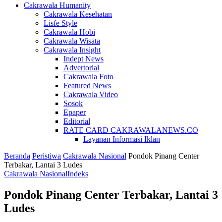
Cakrawala Humanity
Cakrawala Kesehatan
Lisfe Style
Cakrawala Hobi
Cakrawala Wisata
Cakrawala Insight
Indept News
Advertorial
Cakrawala Foto
Featured News
Cakrawala Video
Sosok
Epaper
Editorial
RATE CARD CAKRAWALANEWS.CO
Layanan Informasi Iklan
Beranda
Peristiwa
Cakrawala Nasional
Pondok Pinang Center
Terbakar, Lantai 3 Ludes
Cakrawala Nasional
Indeks
Pondok Pinang Center Terbakar, Lantai 3
Ludes