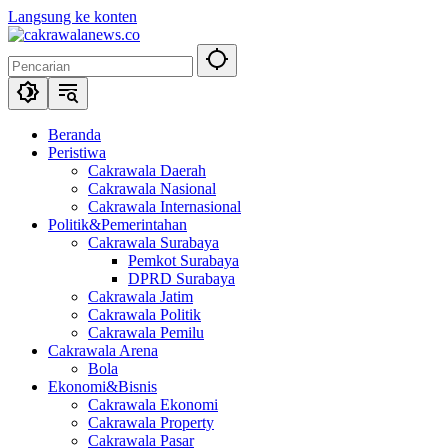
Langsung ke konten
Beranda
Peristiwa
Cakrawala Daerah
Cakrawala Nasional
Cakrawala Internasional
Politik&Pemerintahan
Cakrawala Surabaya
Pemkot Surabaya
DPRD Surabaya
Cakrawala Jatim
Cakrawala Politik
Cakrawala Pemilu
Cakrawala Arena
Bola
Ekonomi&Bisnis
Cakrawala Ekonomi
Cakrawala Property
Cakrawala Pasar