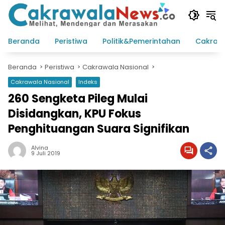
Langsung
ke
konten
Beranda
Peristiwa
Politik&Pemerintahan
Cakraw
Beranda
Peristiwa
Cakrawala Nasional
Cakrawala Nasional
Indeks
260 Sengketa Pileg Mulai
Disidangkan, KPU Fokus
Penghituangan Suara Signifikan
Alvina
9 Juli 2019