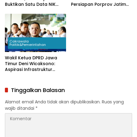
Buktikan Satu Data NIK
Persiapan Porprov Jatim
Pacu Pertumbuhan
2027 Tak Hanya Fokus
Ekonomi
Venue dan Atlet
Cakrawala
Politik&Pemerintahan
Wakil Ketua DPRD Jawa
Timur Deni Wicaksono:
Aspirasi Infrastruktur
Dominan Disampaikan
Warga Saat Reses
Tinggalkan Balasan
Alamat email Anda tidak akan dipublikasikan.
Ruas yang
wajib ditandai
*