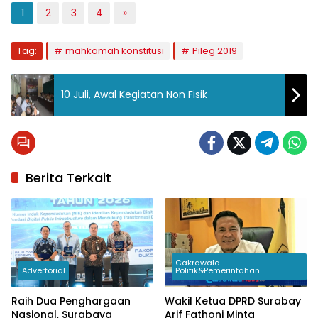
1
2
3
4
»
Tag:
mahkamah konstitusi
Pileg 2019
10 Juli, Awal Kegiatan Non Fisik
Berita Terkait
Cakrawala
Advertorial
Politik&Pemerintahan
Raih Dua Penghargaan
Wakil Ketua DPRD Surabay
Nasional, Surabaya
Arif Fathoni Minta