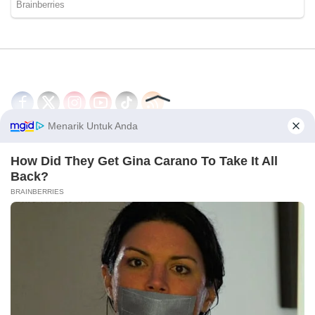
Disclaimer
Redaksi
Tentang Kami
PEDOMAN MEDIA SIBER
© 2026 - CakrawalaNews.co
×