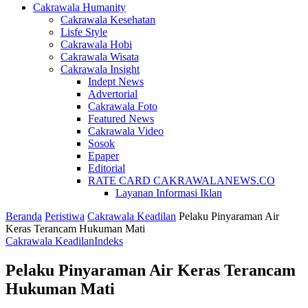
Cakrawala Humanity
Cakrawala Kesehatan
Lisfe Style
Cakrawala Hobi
Cakrawala Wisata
Cakrawala Insight
Indept News
Advertorial
Cakrawala Foto
Featured News
Cakrawala Video
Sosok
Epaper
Editorial
RATE CARD CAKRAWALANEWS.CO
Layanan Informasi Iklan
Beranda
Peristiwa
Cakrawala Keadilan
Pelaku Pinyaraman Air
Keras Terancam Hukuman Mati
Cakrawala Keadilan
Indeks
Pelaku Pinyaraman Air Keras Terancam
Hukuman Mati