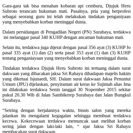
Gara-gara tak bisa menahan kobaran api cemburu, Djujuk Heru
Subroto terancam hukuman mati. Pasalnya, pria yang berprofesi
sebagai seorang guru ini telah melakukan tindakan penganiyaan
yang menyebabkan korban meninggal dunia.
Dalam persidangan di Pengadilan Negeri (PN) Surabaya, terdakwa
ini melanggar pasal 340 KUHP dengan ancaman hukuman mati.
Selain itu, terdakwa juga dijerat dengan pasal 356 ayat (3) KUHP Jo
pasal 335 ayat (1) dan (2) serta pasal 353 ayat (1) dan (3) KUHP
tentang penganiayaan yang menyebabkan korban meninggal dunia.
Tindakan terdakwa Djujuk Heru Subroto ini tertuang dalam surat
dakwaan yang dibacakan jaksa Sri Rahayu dihadapan majelis hakim
yang diketuai Isjunaedi, SH. Dalam surat dakwaan Jaksa Penuntut
Umum (JPU) dijelaskan, penyiraman air keras ke Sujimah alias Ima
ini dilakukan terdakwa Senin tanggal 30 Nopember 2015 sekitar
pukul 20.30 Wib di Jalan Sambikerep Surabaya dan Jalan Bungkul
Surabaya.
“Seiring dengan berjalannya waktu, bisnis salon yang mereka
jalankan itu mengalami kegagalan sehingga membuat terdakwa
kecewa. Kekecewaan terdakwa memuncak saat melihat korban
sering jalan dengan laki-laki lain, “ ujar Jaksa Sri Rahayu
membacakan surat dakwaan.