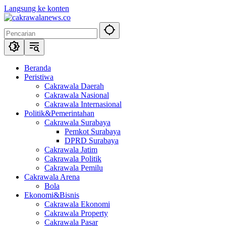
Langsung ke konten
Beranda
Peristiwa
Cakrawala Daerah
Cakrawala Nasional
Cakrawala Internasional
Politik&Pemerintahan
Cakrawala Surabaya
Pemkot Surabaya
DPRD Surabaya
Cakrawala Jatim
Cakrawala Politik
Cakrawala Pemilu
Cakrawala Arena
Bola
Ekonomi&Bisnis
Cakrawala Ekonomi
Cakrawala Property
Cakrawala Pasar