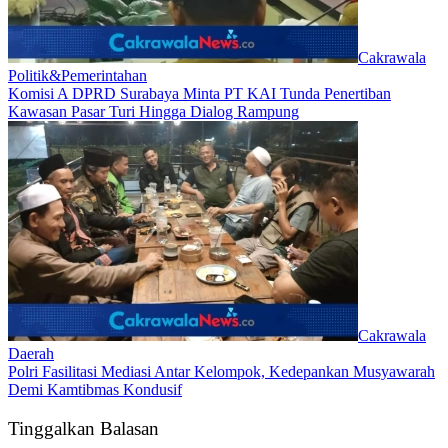
Cakrawala
Politik&Pemerintahan
Komisi A DPRD Surabaya Minta PT KAI Tunda Penertiban
Kawasan Pasar Turi Hingga Dialog Rampung
Cakrawala
Daerah
Polri Fasilitasi Mediasi Antar Kelompok, Kedepankan Musyawarah
Demi Kamtibmas Kondusif
Tinggalkan Balasan