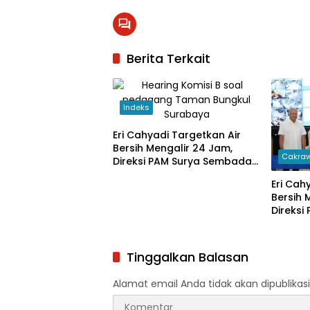
Berita Terkait
Indeks
Eri Cahyadi Targetkan Air
Bersih Mengalir 24 Jam,
Cakraw
Direksi PAM Surya Sembada
Diminta Percepat Jaringan
Eri Cah
hingga Kampung
Bersih 
Direks
Diminta
hingga
Tinggalkan Balasan
Alamat email Anda tidak akan dipublikasi