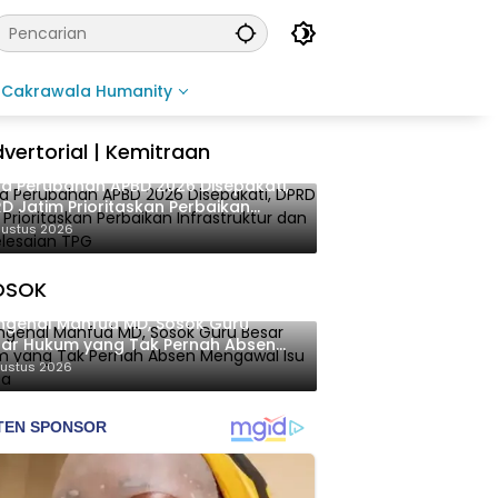
Cakrawala Humanity
vertorial | Kemitraan
a Perubahan APBD 2026 Disepakati,
D Jatim Prioritaskan Perbaikan
rastruktur dan Penyelesaian TPG
gustus 2026
OSOK
genal Mahfud MD, Sosok Guru
ar Hukum yang Tak Pernah Absen
ngawal Isu Bangsa
gustus 2026