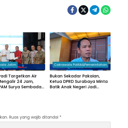
ala Jatim
Cakrawala Politik&Pemerintahan
yadi Targetkan Air
Bukan Sekadar Pakaian,
Mengalir 24 Jam,
Ketua DPRD Surabaya Minta
i PAM Surya Sembada
Batik Anak Negeri Jadi
 Percepat Jaringan
Seragam Wajib Pejabat
 Kampung
Daerah
kan.
Ruas yang wajib ditandai
*