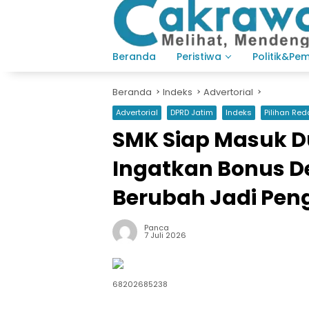
Langsung
ke
konten
Beranda
Peristiwa
Politik&Pe
Beranda
Indeks
Advertorial
Advertorial
DPRD Jatim
Indeks
Pilihan Red
SMK Siap Masuk Du
Ingatkan Bonus D
Berubah Jadi Pe
Panca
7 Juli 2026
68202685238