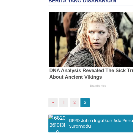
«
1
2
3
DPRD Jatim Ingatkan Ada Pen
Suramadu