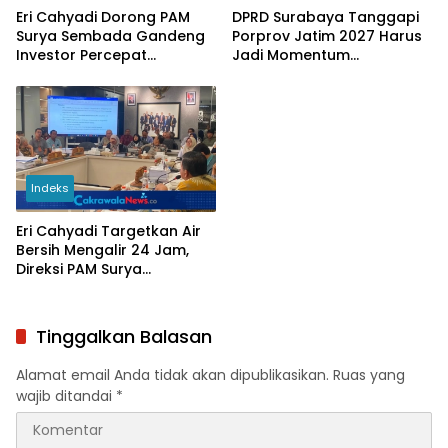
Eri Cahyadi Dorong PAM
DPRD Surabaya Tanggapi
Surya Sembada Gandeng
Porprov Jatim 2027 Harus
Investor Percepat
Jadi Momentum
Perluasan Jaringan Air
Bangkitkan Ekonomi
Bersih
Surabaya
Indeks
Eri Cahyadi Targetkan Air
Bersih Mengalir 24 Jam,
Direksi PAM Surya
Sembada Diminta
Percepat Jaringan hingga
Kampung
Tinggalkan Balasan
Alamat email Anda tidak akan dipublikasikan.
Ruas yang
wajib ditandai
*