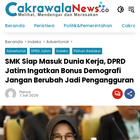
Langsung
ke
konten
Beranda
Peristiwa
Politik&Pemerintahan
Cakraw
Beranda
Indeks
Advertorial
Advertorial
DPRD Jatim
Indeks
Pilihan Redaksi
SMK Siap Masuk Dunia Kerja, DPRD
Jatim Ingatkan Bonus Demografi
Jangan Berubah Jadi Pengangguran
Panca
7 Juli 2026