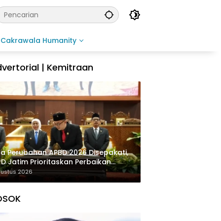
Cakrawala Humanity
vertorial | Kemitraan
a Perubahan APBD 2026 Disepakati,
D Jatim Prioritaskan Perbaikan
rastruktur dan Penyelesaian TPG
gustus 2026
OSOK