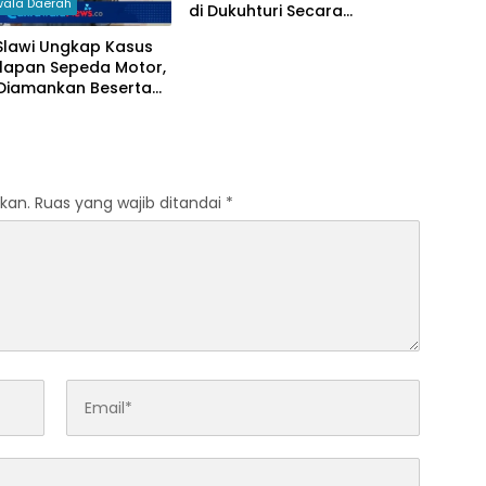
ala Daerah
di Dukuhturi Secara
Profesional
Slawi Ungkap Kasus
lapan Sepeda Motor,
 Diamankan Beserta
Bukti
kan.
Ruas yang wajib ditandai
*