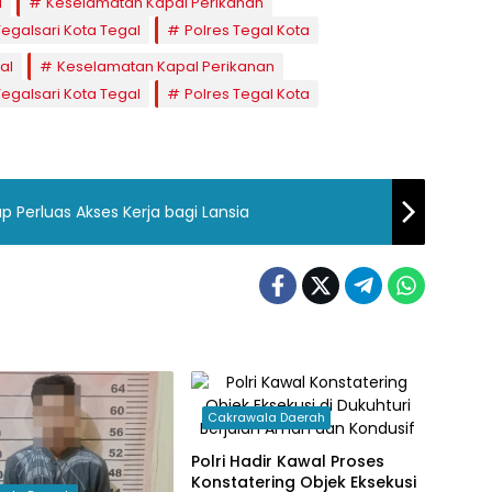
l
Keselamatan Kapal Perikanan
egalsari Kota Tegal
Polres Tegal Kota
al
Keselamatan Kapal Perikanan
egalsari Kota Tegal
Polres Tegal Kota
Perluas Akses Kerja bagi Lansia
Cakrawala Daerah
Polri Hadir Kawal Proses
Konstatering Objek Eksekusi