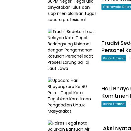
Cakrawala Daer
Tradisi Se
Personel Ka
Berita Utama
8
Hari Bhaya
Komitmen 
Berita Utama
1
Aksi Nyata 