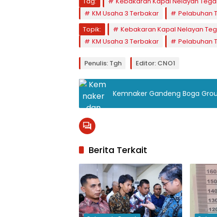
Tag:
Kebakaran Kapal Nelayan Tega
KM Usaha 3 Terbakar
Pelabuhan T
Topik:
Kebakaran Kapal Nelayan Teg
KM Usaha 3 Terbakar
Pelabuhan T
Penulis: Tgh
Editor: CNO1
Kemnaker Gandeng Boga Group 
Berita Terkait