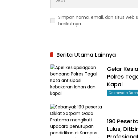
Simpan nama, email, dan situs web 
berikutnya.
Berita Utama Lainnya
Gelar Kesi
Polres Teg
Kapal
Cakrawala Daer
190 Pesert
Lulus, Dit
Profesiona