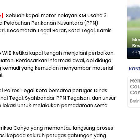
 |
Sebuah kapal motor nelayan KM Usaha 3
a Pelabuhan Perikanan Nusantara (PPN)
ri, Kecamatan Tegal Barat, Kota Tegal, Kamis
Men
Bes
Me
3 A
45 WIB ketika kapal tengah menjalani perbaikan
atan. Berdasarkan informasi awal, api diduga
ruang kemudi yang kemudian menyambar material
l.
l Polres Tegal Kota bersama petugas Dinas
al Tegal, Syahbandar PPN Tegalsari, dan unsur
 ke lokasi untuk melakukan pemadaman serta
ariksa Cahya yang memantau langsung proses
si kepada seluruh petugas gabungan yang