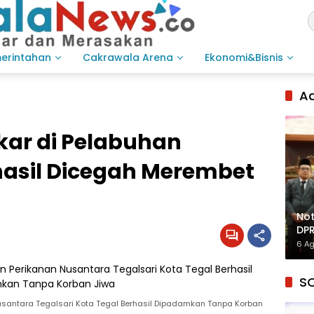
merintahan
Cakrawala Arena
Ekonomi&Bisnis
Ad
kar di Pelabuhan
rhasil Dicegah Merembet
Not
DPR
Inf
6 A
S
santara Tegalsari Kota Tegal Berhasil Dipadamkan Tanpa Korban