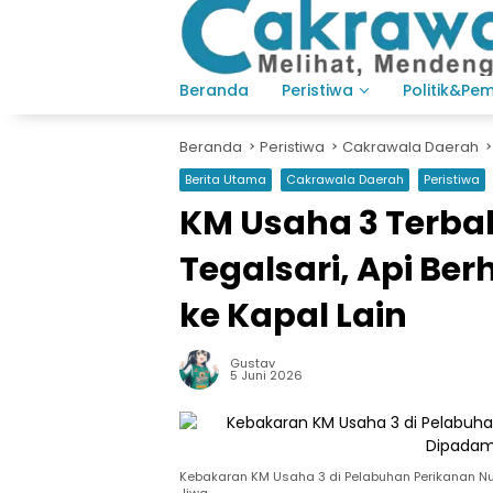
Langsung
ke
konten
Beranda
Peristiwa
Politik&Pe
Beranda
Peristiwa
Cakrawala Daerah
Berita Utama
Cakrawala Daerah
Peristiwa
KM Usaha 3 Terba
Tegalsari, Api Be
ke Kapal Lain
Gustav
5 Juni 2026
Kebakaran KM Usaha 3 di Pelabuhan Perikanan Nu