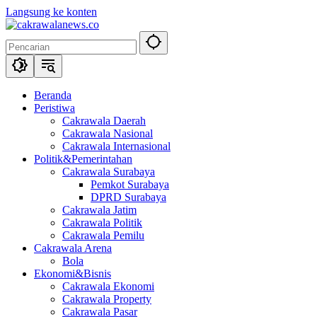
Langsung ke konten
Beranda
Peristiwa
Cakrawala Daerah
Cakrawala Nasional
Cakrawala Internasional
Politik&Pemerintahan
Cakrawala Surabaya
Pemkot Surabaya
DPRD Surabaya
Cakrawala Jatim
Cakrawala Politik
Cakrawala Pemilu
Cakrawala Arena
Bola
Ekonomi&Bisnis
Cakrawala Ekonomi
Cakrawala Property
Cakrawala Pasar