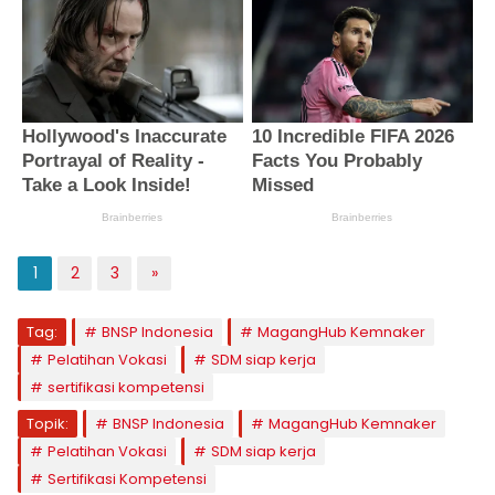
1
2
3
»
Tag:
BNSP Indonesia
MagangHub Kemnaker
Pelatihan Vokasi
SDM siap kerja
sertifikasi kompetensi
Topik:
BNSP Indonesia
MagangHub Kemnaker
Pelatihan Vokasi
SDM siap kerja
Sertifikasi Kompetensi