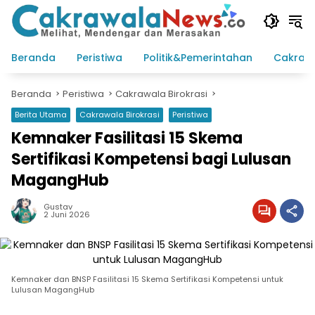
Langsung
ke
konten
Beranda
Peristiwa
Politik&Pemerintahan
Cakraw
Beranda
Peristiwa
Cakrawala Birokrasi
Berita Utama
Cakrawala Birokrasi
Peristiwa
Kemnaker Fasilitasi 15 Skema
Sertifikasi Kompetensi bagi Lulusan
MagangHub
Gustav
2 Juni 2026
Kemnaker dan BNSP Fasilitasi 15 Skema Sertifikasi Kompetensi untuk
Lulusan MagangHub