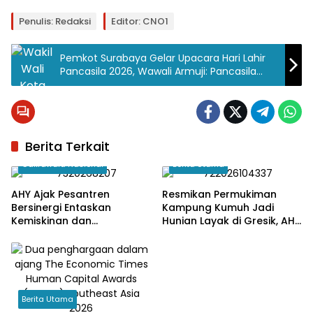
Penulis: Redaksi
Editor: CNO1
Pemkot Surabaya Gelar Upacara Hari Lahir
Pancasila 2026, Wawali Armuji: Pancasila
adalah Jangkar Moral Bangsa
Berita Terkait
Cakrawala Nasional
Berita Utama
AHY Ajak Pesantren
Resmikan Permukiman
Bersinergi Entaskan
Kampung Kumuh Jadi
Kemiskinan dan
Hunian Layak di Gresik, AHY
Ketimpangan
: Bukti Kolaborasi APBN dan
CSR
Berita Utama