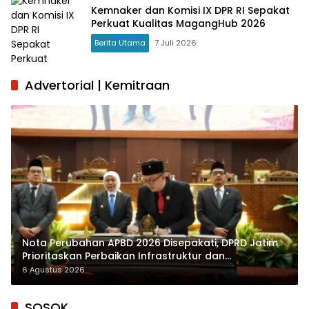
Kemnaker dan Komisi IX DPR RI Sepakat
Perkuat Kualitas MagangHub 2026
Berita Utama
7 Juli 2026
Advertorial | Kemitraan
Nota Perubahan APBD 2026 Disepakati, DPRD Jatim
Prioritaskan Perbaikan Infrastruktur dan
Penyelesaian TPG
6 Agustus 2026
SOSOK