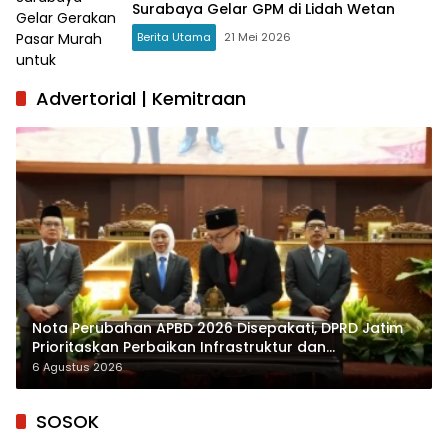
Surabaya Gelar GPM di Lidah Wetan
Berita Utama
21 Mei 2026
Advertorial | Kemitraan
Nota Perubahan APBD 2026 Disepakati, DPRD Jatim
Prioritaskan Perbaikan Infrastruktur dan
Penyelesaian TPG
6 Agustus 2026
SOSOK