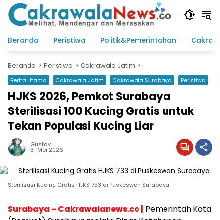
Langsung
ke
konten
Beranda
Peristiwa
Politik&Pemerintahan
Cakraw
Beranda
Peristiwa
Cakrawala Jatim
Berita Utama
Cakrawala Jatim
Cakrawala Surabaya
Peristiwa
HJKS 2026, Pemkot Surabaya
Sterilisasi 100 Kucing Gratis untuk
Tekan Populasi Kucing Liar
Gustav
31 Mei 2026
Sterilisasi Kucing Gratis HJKS 733 di Puskeswan Surabaya
Surabaya – Cakrawalanews.co |
Pemerintah Kota