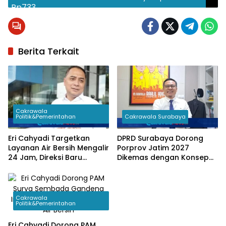
QRIS
Berita Terkait
Cakrawala
Politik&Pemerintahan
Cakrawala Surabaya
Eri Cahyadi Targetkan
DPRD Surabaya Dorong
Layanan Air Bersih Mengalir
Porprov Jatim 2027
24 Jam, Direksi Baru
Dikemas dengan Konsep
Diminta Responsif Layani
Sportainment Berkelas
Keluhan Warga
Dunia
Cakrawala
Politik&Pemerintahan
Eri Cahyadi Dorong PAM