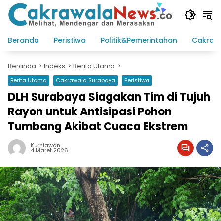
Langsung
ke
konten
Beranda
Peristiwa
Politik&Pemerintahan
Cakraw
Beranda
Indeks
Berita Utama
Berita Utama
Cakrawala Surabaya
Peristiwa
DLH Surabaya Siagakan Tim di Tujuh
Rayon untuk Antisipasi Pohon
Tumbang Akibat Cuaca Ekstrem
Kurniawan
4 Maret 2026