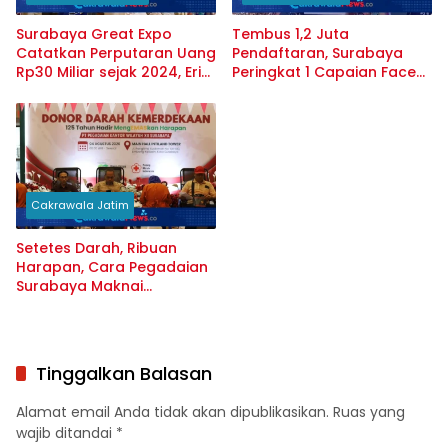
Surabaya Great Expo
Tembus 1,2 Juta
Catatkan Perputaran Uang
Pendaftaran, Surabaya
Rp30 Miliar sejak 2024, Eri
Peringkat 1 Capaian Face
Cahyadi Minta Pameran
Recognition Perlinsos
Rutin
Cakrawala Jatim
Setetes Darah, Ribuan
Harapan, Cara Pegadaian
Surabaya Maknai
Kemerdekaan
Tinggalkan Balasan
Alamat email Anda tidak akan dipublikasikan.
Ruas yang
wajib ditandai
*