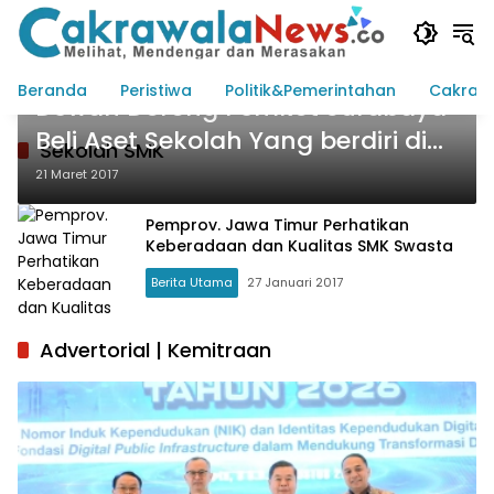
Langsung
ke
konten
Indeks
Beranda
Peristiwa
Politik&Pemerintahan
Cakraw
Dewan Dorong Pemkot Surabaya
Beli Aset Sekolah Yang berdiri di
Sekolah SMK
Lahan Intansi Lain
21 Maret 2017
Pemprov. Jawa Timur Perhatikan
Keberadaan dan Kualitas SMK Swasta
Berita Utama
27 Januari 2017
Advertorial | Kemitraan