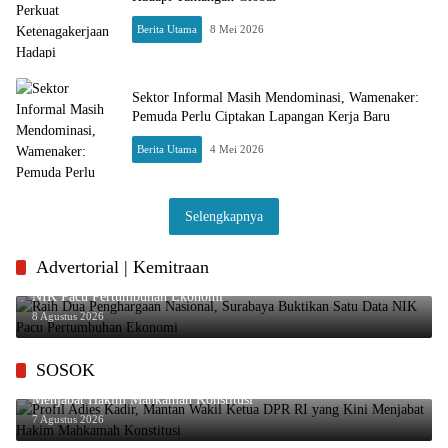
Berita Utama
8 Mei 2026
Sektor Informal Masih Mendominasi, Wamenaker:
Pemuda Perlu Ciptakan Lapangan Kerja Baru
Berita Utama
4 Mei 2026
Selengkapnya
Advertorial | Kemitraan
Raih Dua Penghargaan Nasional, Surabaya Buktikan Satu Data
NIK Pacu Pertumbuhan Ekonomi
8 Agustus 2026
SOSOK
Profil Adies Kadir, Mantan Wakil Ketua DPR RI yang Kini
Menjabat Hakim Mahkamah Konstitusi
7 Agustus 2026