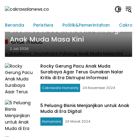
Langsung
ke
konten
Berita Utama
Beranda
Peristiwa
Politik&Pemerintahan
Cakraw
Breakbeat: Soundtrack Psikologi
Anak Muda Masa Kini
anak muda
2 Juli 2026
Rocky Gerung Pacu Anak Muda
Surabaya Agar Terus Gunakan Nalar
Kritis di Era Distrupsi Informasi
Cakrawala Humanity
24 November 2024
5 Peluang Bisnis Menjanjikan untuk Anak
Muda di Era Digital
Humaniora
29 Maret 2024