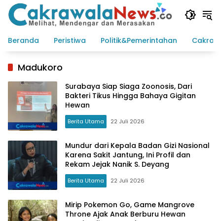
Langsung
ke
konten
Beranda
Peristiwa
Politik&Pemerintahan
Cakraw
Madukoro
Surabaya Siap Siaga Zoonosis, Dari
Bakteri Tikus Hingga Bahaya Gigitan
Hewan
Berita Utama
22 Juli 2026
Mundur dari Kepala Badan Gizi Nasional
Karena Sakit Jantung, Ini Profil dan
Rekam Jejak Nanik S. Deyang
Berita Utama
22 Juli 2026
Mirip Pokemon Go, Game Mangrove
Throne Ajak Anak Berburu Hewan