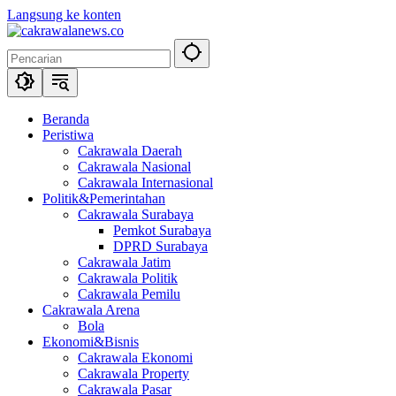
Langsung ke konten
Beranda
Peristiwa
Cakrawala Daerah
Cakrawala Nasional
Cakrawala Internasional
Politik&Pemerintahan
Cakrawala Surabaya
Pemkot Surabaya
DPRD Surabaya
Cakrawala Jatim
Cakrawala Politik
Cakrawala Pemilu
Cakrawala Arena
Bola
Ekonomi&Bisnis
Cakrawala Ekonomi
Cakrawala Property
Cakrawala Pasar