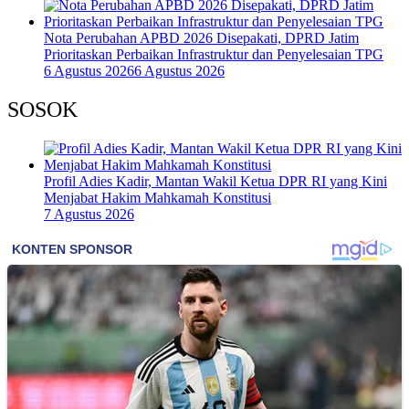
Nota Perubahan APBD 2026 Disepakati, DPRD Jatim
Prioritaskan Perbaikan Infrastruktur dan Penyelesaian TPG
6 Agustus 2026
6 Agustus 2026
SOSOK
Profil Adies Kadir, Mantan Wakil Ketua DPR RI yang Kini
Menjabat Hakim Mahkamah Konstitusi
7 Agustus 2026