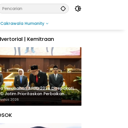
Cakrawala Humanity
vertorial | Kemitraan
a Perubahan APBD 2026 Disepakati,
D Jatim Prioritaskan Perbaikan
rastruktur dan Penyelesaian TPG
gustus 2026
OSOK