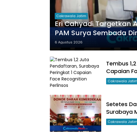
Cakrawala Jatim
Eri Cahyadi Targetkan Ai
PAM Surya Sembada Dim
Kampung
6 Agustus 2026
Tembus 1,2
Capaian Fa
Cakrawala Jati
Setetes Da
Surabaya 
Cakrawala Jati