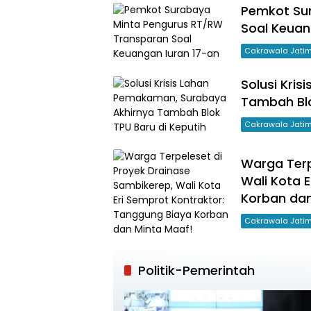
Pemkot Su
Soal Keuan
Cakrawala Jati
Solusi Kri
Tambah Blo
Cakrawala Jati
Warga Terp
Wali Kota 
Korban dan
Cakrawala Jati
Politik-Pemerintah