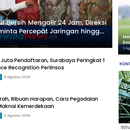
r Bersih Mengalir 24 Jam, Direksi
inta Percepat Jaringan hingga
Men
Bes
Me
3 A
 Juta Pendaftaran, Surabaya Peringkat 1
ce Recognition Perlinsos
m
5 Agustus 2026
rah, Ribuan Harapan, Cara Pegadaian
Maknai Kemerdekaan
m
5 Agustus 2026