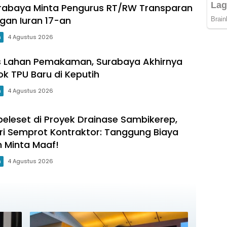
rabaya Minta Pengurus RT/RW Transparan
gan Iuran 17-an
m
4 Agustus 2026
sis Lahan Pemakaman, Surabaya Akhirnya
k TPU Baru di Keputih
m
4 Agustus 2026
eleset di Proyek Drainase Sambikerep,
Eri Semprot Kontraktor: Tanggung Biaya
 Minta Maaf!
m
4 Agustus 2026