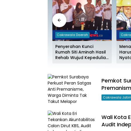
rawala Ekonomi
Cakrawala Daerah
Cakra
aker Tekankan
Penyerahan Kunci
Mena
aborasi Kampus dan
Rumah Siti Aminah Hasil
Haru
stri untuk Atasi
Rehab Wujud Kepedulian
Nyat
match Lulusan
Polri Untuk Masyarakat
Pemkot Sur
Premanisme
Cakrawala Jati
Wali Kota E
Audit Ind