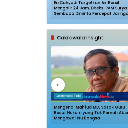
ap Kasus
Eri Cahyadi Targetkan Air Bersih
a Motor, Pelaku
Mengalir 24 Jam, Direksi PAM Surya
 Barang Bukti
Sembada Diminta Percepat Jaring
hingga Kampung
Cakrawala Insight
Cakrawala Foto
ack Psikologi Anak
Mengenal Mahfud MD, Sosok Guru
Besar Hukum yang Tak Pernah Abs
Mengawal Isu Bangsa