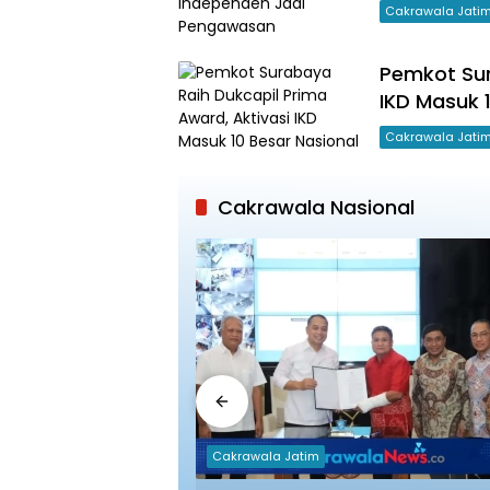
Cakrawala Jati
Pemkot Sur
IKD Masuk 
Cakrawala Jati
Cakrawala Nasional
Cakrawala Jatim