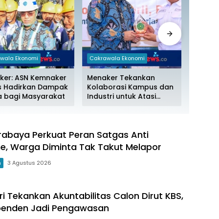
wala Ekonomi
Cakrawala Ekonomi
Cakraw
ker: ASN Kemnaker
Menaker Tekankan
Penyer
s Hadirkan Dampak
Kolaborasi Kampus dan
Rumah 
a bagi Masyarakat
Industri untuk Atasi
Rehab 
Mismatch Lulusan
Polri 
abaya Perkuat Peran Satgas Anti
, Warga Diminta Tak Takut Melapor
m
3 Agustus 2026
ri Tekankan Akuntabilitas Calon Dirut KBS,
ependen Jadi Pengawasan