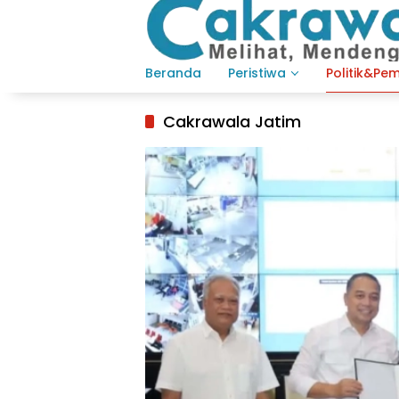
Langsung
ke
konten
Beranda
Peristiwa
Politik&Pe
Cakrawala Jatim