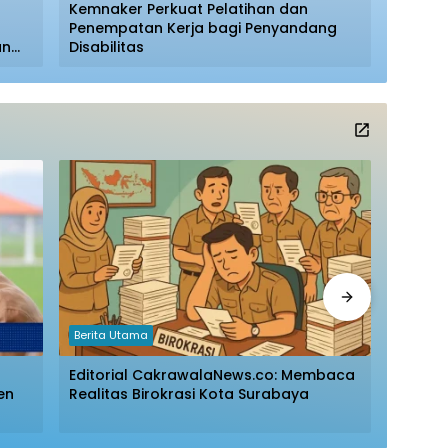
Kemnaker Perkuat Pelatihan dan
Polsek
Penempatan Kerja bagi Penyandang
Pengge
an
Disabilitas
Diaman
Berita Utama
Berita 
Editorial CakrawalaNews.co: Membaca
Breakb
en
Realitas Birokrasi Kota Surabaya
Muda M