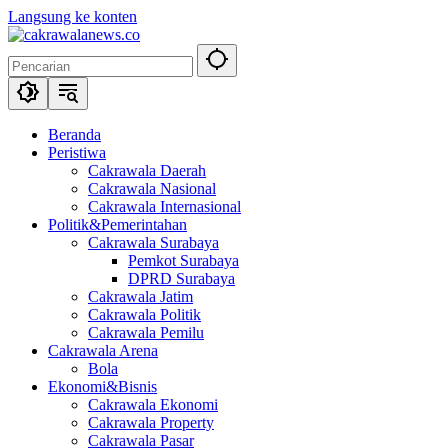
Langsung ke konten
Beranda
Peristiwa
Cakrawala Daerah
Cakrawala Nasional
Cakrawala Internasional
Politik&Pemerintahan
Cakrawala Surabaya
Pemkot Surabaya
DPRD Surabaya
Cakrawala Jatim
Cakrawala Politik
Cakrawala Pemilu
Cakrawala Arena
Bola
Ekonomi&Bisnis
Cakrawala Ekonomi
Cakrawala Property
Cakrawala Pasar