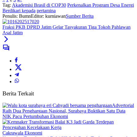
Tag:
Akademisi Brasil di COP30
Perkenalkan Program Desa Energi
Berdikari kepada
pertamina
Penulis: Bumn
Editor: kurniawan
Sumber Berita
Fraksi PKB DPRD Jatim Gelar Tasyakuran Tiga Tokoh Pahlawan
Asal Jatim
Berita Terkait
Advertorial
Raih Dua Penghargaan Nasional, Surabaya Buktikan Satu Data
NIK Pacu Pertumbuhan Ekonomi
Cakrawala Ekonomi