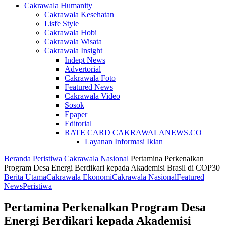
Cakrawala Humanity
Cakrawala Kesehatan
Lisfe Style
Cakrawala Hobi
Cakrawala Wisata
Cakrawala Insight
Indept News
Advertorial
Cakrawala Foto
Featured News
Cakrawala Video
Sosok
Epaper
Editorial
RATE CARD CAKRAWALANEWS.CO
Layanan Informasi Iklan
Beranda
Peristiwa
Cakrawala Nasional
Pertamina Perkenalkan
Program Desa Energi Berdikari kepada Akademisi Brasil di COP30
Berita Utama
Cakrawala Ekonomi
Cakrawala Nasional
Featured
News
Peristiwa
Pertamina Perkenalkan Program Desa
Energi Berdikari kepada Akademisi