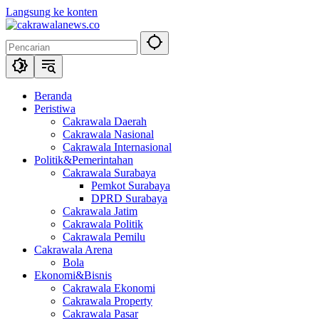
Langsung ke konten
Beranda
Peristiwa
Cakrawala Daerah
Cakrawala Nasional
Cakrawala Internasional
Politik&Pemerintahan
Cakrawala Surabaya
Pemkot Surabaya
DPRD Surabaya
Cakrawala Jatim
Cakrawala Politik
Cakrawala Pemilu
Cakrawala Arena
Bola
Ekonomi&Bisnis
Cakrawala Ekonomi
Cakrawala Property
Cakrawala Pasar