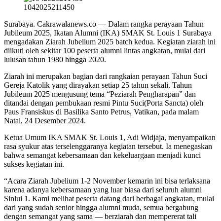
1042025211450
Surabaya. Cakrawalanews.co — Dalam rangka perayaan Tahun
Jubileum 2025, Ikatan Alumni (IKA) SMAK St. Louis 1 Surabaya
mengadakan Ziarah Jubelium 2025 batch kedua. Kegiatan ziarah ini
diikuti oleh sekitar 100 peserta alumni lintas angkatan, mulai dari
lulusan tahun 1980 hingga 2020.
Ziarah ini merupakan bagian dari rangkaian perayaan Tahun Suci
Gereja Katolik yang dirayakan setiap 25 tahun sekali. Tahun
Jubileum 2025 mengusung tema “Peziarah Pengharapan” dan
ditandai dengan pembukaan resmi Pintu Suci(Porta Sancta) oleh
Paus Fransiskus di Basilika Santo Petrus, Vatikan, pada malam
Natal, 24 Desember 2024.
Ketua Umum IKA SMAK St. Louis 1, Adi Widjaja, menyampaikan
rasa syukur atas terselenggaranya kegiatan tersebut. Ia menegaskan
bahwa semangat kebersamaan dan kekeluargaan menjadi kunci
sukses kegiatan ini.
“Acara Ziarah Jubelium 1-2 November kemarin ini bisa terlaksana
karena adanya kebersamaan yang luar biasa dari seluruh alumni
Sinlui 1. Kami melihat peserta datang dari berbagai angkatan, mulai
dari yang sudah senior hingga alumni muda, semua bergabung
dengan semangat yang sama — berziarah dan mempererat tali