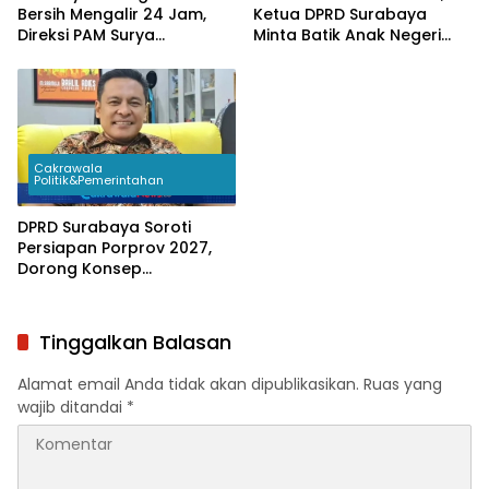
Bersih Mengalir 24 Jam,
Ketua DPRD Surabaya
Direksi PAM Surya
Minta Batik Anak Negeri
Sembada Diminta
Jadi Seragam Wajib
Percepat Jaringan hingga
Pejabat Daerah
Kampung
Cakrawala
Politik&Pemerintahan
DPRD Surabaya Soroti
Persiapan Porprov 2027,
Dorong Konsep
Sportainment
Tinggalkan Balasan
Alamat email Anda tidak akan dipublikasikan.
Ruas yang
wajib ditandai
*