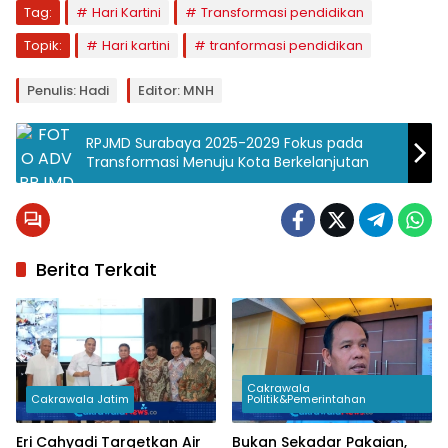
Tag:
Hari Kartini
Transformasi pendidikan
Topik:
Hari kartini
tranformasi pendidikan
Penulis: Hadi
Editor: MNH
RPJMD Surabaya 2025-2029 Fokus pada
Transformasi Menuju Kota Berkelanjutan
Berita Terkait
Cakrawala
Cakrawala Jatim
Politik&Pemerintahan
Eri Cahyadi Targetkan Air
Bukan Sekadar Pakaian,