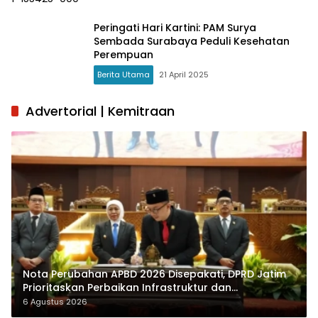
Peringati Hari Kartini: PAM Surya
Sembada Surabaya Peduli Kesehatan
Perempuan
Berita Utama
21 April 2025
Advertorial | Kemitraan
Nota Perubahan APBD 2026 Disepakati, DPRD Jatim
Prioritaskan Perbaikan Infrastruktur dan
Penyelesaian TPG
6 Agustus 2026