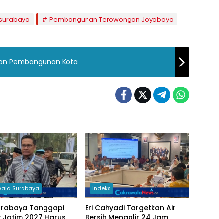
 surabaya
Pembangunan Terowongan Joyoboyo
lan Pembangunan Kota
ala Surabaya
Indeks
urabaya Tanggapi
Eri Cahyadi Targetkan Air
 Jatim 2027 Harus
Bersih Mengalir 24 Jam,