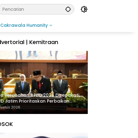
Cakrawala Humanity
vertorial | Kemitraan
a Perubahan APBD 2026 Disepakati,
D Jatim Prioritaskan Perbaikan
rastruktur dan Penyelesaian TPG
gustus 2026
OSOK