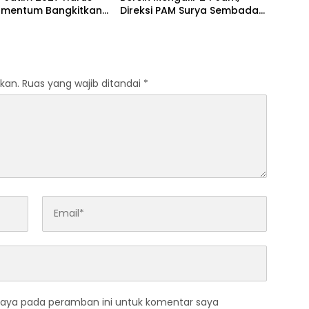
omentum Bangkitkan
Direksi PAM Surya Sembada
i Surabaya
Diminta Percepat Jaringan
hingga Kampung
kan.
Ruas yang wajib ditandai
*
saya pada peramban ini untuk komentar saya