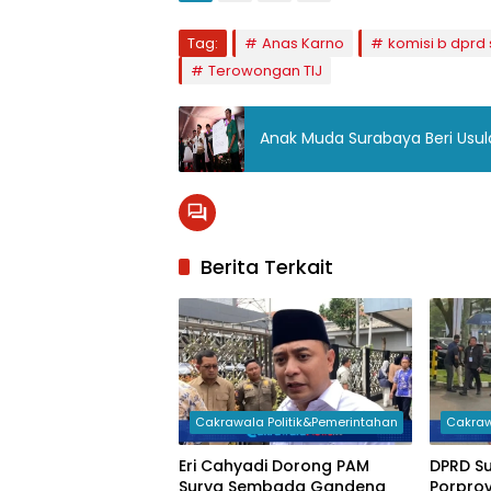
Tag:
Anas Karno
komisi b dprd
Terowongan TIJ
Anak Muda Surabaya Beri Usu
Berita Terkait
Cakrawala Politik&Pemerintahan
Cakraw
Eri Cahyadi Dorong PAM
DPRD S
Surya Sembada Gandeng
Porprov