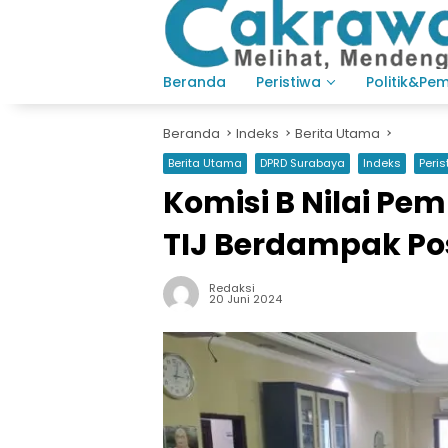
Langsung
ke
konten
Beranda
Peristiwa
Politik&Pe
Beranda
Indeks
Berita Utama
Berita Utama
DPRD Surabaya
Indeks
Peris
Komisi B Nilai P
TIJ Berdampak Pos
Redaksi
20 Juni 2024