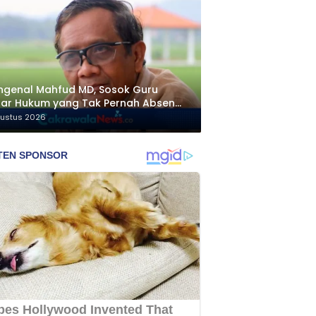
genal Mahfud MD, Sosok Guru
ar Hukum yang Tak Pernah Absen
ngawal Isu Bangsa
gustus 2026