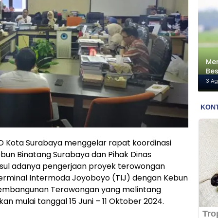
Men
Bes
Me
3 A
D Kota Surabaya menggelar rapat koordinasi
bun Binatang Surabaya dan Pihak Dinas
sul adanya pengerjaan proyek terowongan
rminal Intermoda Joyoboyo (TIJ) dengan Kebun
 Pembangunan Terowongan yang melintang
an mulai tanggal 15 Juni – 11 Oktober 2024.