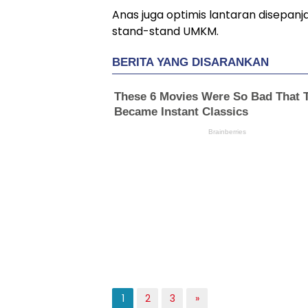
Anas juga optimis lantaran disepanj
stand-stand UMKM.
1
2
3
»