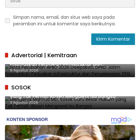
Simpan nama, email, dan situs web saya pada
peramban ini untuk komentar saya berikutnya.
Advertorial | Kemitraan
Nota Perubahan APBD 2026 Disepakati, DPRD Jatim
Prioritaskan Perbaikan Infrastruktur dan
Penyelesaian TPG
6 Agustus 2026
SOSOK
Mengenal Mahfud MD, Sosok Guru Besar Hukum
yang Tak Pernah Absen Mengawal Isu Bangsa
3 Agustus 2026