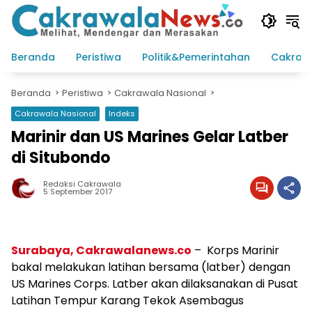
Langsung
ke
konten
Beranda
Peristiwa
Politik&Pemerintahan
Cakraw
Beranda
Peristiwa
Cakrawala Nasional
Cakrawala Nasional
Indeks
Marinir dan US Marines Gelar Latber
di Situbondo
Redaksi Cakrawala
5 September 2017
Surabaya, Cakrawalanews.co
– Korps Marinir
bakal melakukan latihan bersama (latber) dengan
US Marines Corps. Latber akan dilaksanakan di Pusat
Latihan Tempur Karang Tekok Asembagus