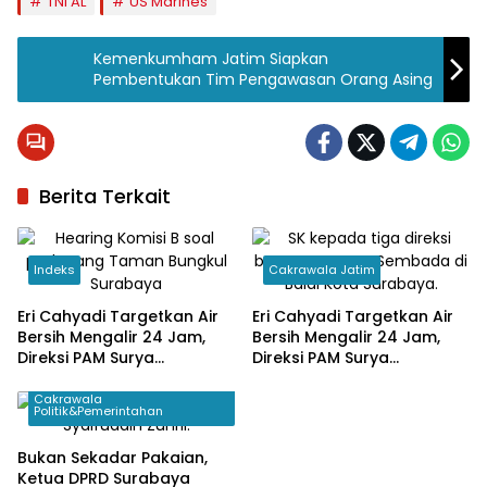
TNI AL
US Marines
Kemenkumham Jatim Siapkan
Pembentukan Tim Pengawasan Orang Asing
Berita Terkait
Indeks
Cakrawala Jatim
Eri Cahyadi Targetkan Air
Eri Cahyadi Targetkan Air
Bersih Mengalir 24 Jam,
Bersih Mengalir 24 Jam,
Direksi PAM Surya
Direksi PAM Surya
Sembada Diminta
Sembada Diminta
Percepat Jaringan hingga
Percepat Jaringan hingga
Cakrawala
Politik&Pemerintahan
Kampung
Kampung
Bukan Sekadar Pakaian,
Ketua DPRD Surabaya