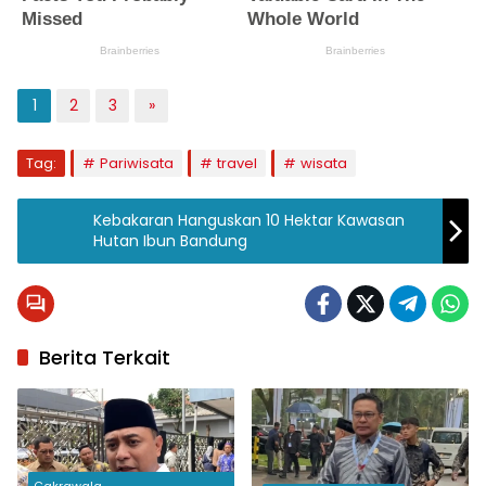
1
2
3
»
Tag:
Pariwisata
travel
wisata
Kebakaran Hanguskan 10 Hektar Kawasan
Hutan Ibun Bandung
Berita Terkait