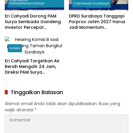
Cakrawala
Politik&Pemerintahan
Cakrawala Surabaya
Eri Cahyadi Dorong PAM
DPRD Surabaya Tanggapi
Surya Sembada Gandeng
Porprov Jatim 2027 Harus
Investor Percepat
Jadi Momentum
Perluasan Jaringan Air
Bangkitkan Ekonomi
Bersih
Surabaya
Indeks
Eri Cahyadi Targetkan Air
Bersih Mengalir 24 Jam,
Direksi PAM Surya
Sembada Diminta
Percepat Jaringan hingga
Kampung
Tinggalkan Balasan
Alamat email Anda tidak akan dipublikasikan.
Ruas yang
wajib ditandai
*