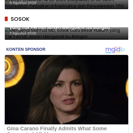
Penyelesaian TPG
6 Agustus 2026
SOSOK
Mengenal Mahfud MD, Sosok Guru Besar Hukum
yang Tak Pernah Absen Mengawal Isu Bangsa
3 Agustus 2026