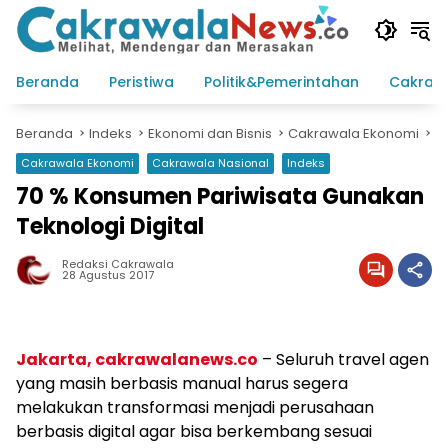
Langsung
ke
konten
Beranda
Peristiwa
Politik&Pemerintahan
Cakraw
Beranda
Indeks
Ekonomi dan Bisnis
Cakrawala Ekonomi
Cakrawala Ekonomi
Cakrawala Nasional
Indeks
70 % Konsumen Pariwisata Gunakan
Teknologi Digital
Redaksi Cakrawala
28 Agustus 2017
Jakarta, cakrawalanews.co
– Seluruh travel agen
yang masih berbasis manual harus segera
melakukan transformasi menjadi perusahaan
berbasis digital agar bisa berkembang sesuai