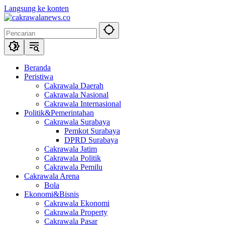
Langsung ke konten
Beranda
Peristiwa
Cakrawala Daerah
Cakrawala Nasional
Cakrawala Internasional
Politik&Pemerintahan
Cakrawala Surabaya
Pemkot Surabaya
DPRD Surabaya
Cakrawala Jatim
Cakrawala Politik
Cakrawala Pemilu
Cakrawala Arena
Bola
Ekonomi&Bisnis
Cakrawala Ekonomi
Cakrawala Property
Cakrawala Pasar