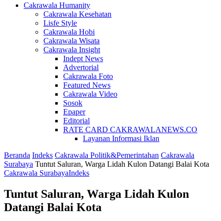
Cakrawala Humanity
Cakrawala Kesehatan
Lisfe Style
Cakrawala Hobi
Cakrawala Wisata
Cakrawala Insight
Indept News
Advertorial
Cakrawala Foto
Featured News
Cakrawala Video
Sosok
Epaper
Editorial
RATE CARD CAKRAWALANEWS.CO
Layanan Informasi Iklan
Beranda
Indeks
Cakrawala Politik&Pemerintahan
Cakrawala
Surabaya
Tuntut Saluran, Warga Lidah Kulon Datangi Balai Kota
Cakrawala Surabaya
Indeks
Tuntut Saluran, Warga Lidah Kulon
Datangi Balai Kota