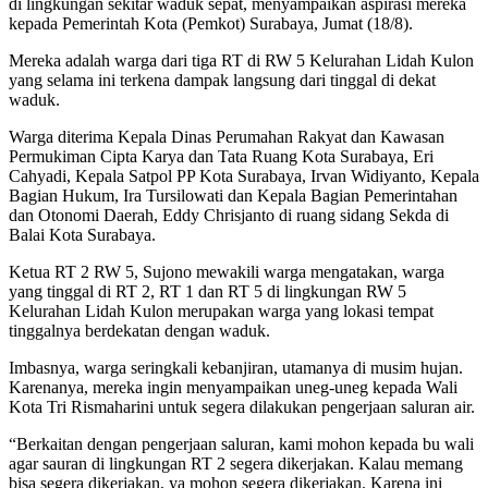
di lingkungan sekitar waduk sepat, menyampaikan aspirasi mereka
kepada Pemerintah Kota (Pemkot) Surabaya, Jumat (18/8).
Mereka adalah warga dari tiga RT di RW 5 Kelurahan Lidah Kulon
yang selama ini terkena dampak langsung dari tinggal di dekat
waduk.
Warga diterima Kepala Dinas Perumahan Rakyat dan Kawasan
Permukiman Cipta Karya dan Tata Ruang Kota Surabaya, Eri
Cahyadi, Kepala Satpol PP Kota Surabaya, Irvan Widiyanto, Kepala
Bagian Hukum, Ira Tursilowati dan Kepala Bagian Pemerintahan
dan Otonomi Daerah, Eddy Chrisjanto di ruang sidang Sekda di
Balai Kota Surabaya.
Ketua RT 2 RW 5, Sujono mewakili warga mengatakan, warga
yang tinggal di RT 2, RT 1 dan RT 5 di lingkungan RW 5
Kelurahan Lidah Kulon merupakan warga yang lokasi tempat
tinggalnya berdekatan dengan waduk.
Imbasnya, warga seringkali kebanjiran, utamanya di musim hujan.
Karenanya, mereka ingin menyampaikan uneg-uneg kepada Wali
Kota Tri Rismaharini untuk segera dilakukan pengerjaan saluran air.
“Berkaitan dengan pengerjaan saluran, kami mohon kepada bu wali
agar sauran di lingkungan RT 2 segera dikerjakan. Kalau memang
bisa segera dikerjakan, ya mohon segera dikerjakan. Karena ini