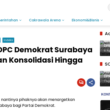
merintahan
Cakrawala Arena
Ekonomi&Bisnis
Ad
Indeks
Not
DPR
 DPC Demokrat Surabaya
Inf
6 A
n Konsolidasi Hingga
S
Pro
DPR
Mah
7 A
g nantinya pihaknya akan menargetkan
abaya bagi Partai Demokrat.