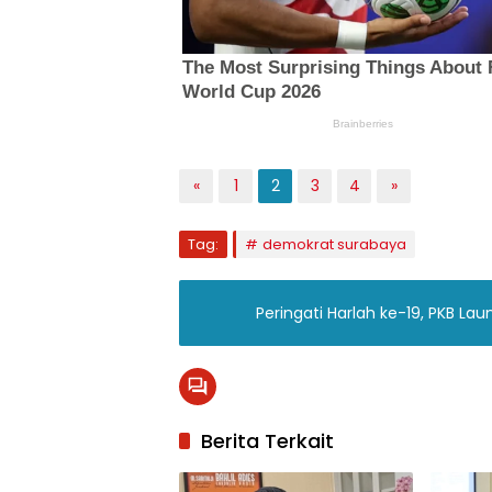
«
1
2
3
4
»
Tag:
demokrat surabaya
Peringati Harlah ke-19, PKB Lau
Berita Terkait