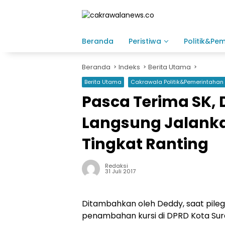
Langsung
ke
konten
Beranda
Peristiwa
Politik&Pe
Beranda
Indeks
Berita Utama
Berita Utama
Cakrawala Politik&Pemerintahan
Pasca Terima SK,
Langsung Jalanka
Tingkat Ranting
Redaksi
31 Juli 2017
Ditambahkan oleh Deddy, saat pile
penambahan kursi di DPRD Kota Sur