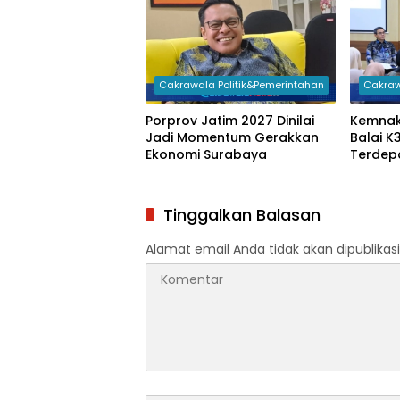
Cakrawala Politik&Pemerintahan
Cakraw
Porprov Jatim 2027 Dinilai
Kemnak
Jadi Momentum Gerakkan
Balai K
Ekonomi Surabaya
Terdep
Kecela
Tinggalkan Balasan
Alamat email Anda tidak akan dipublikasi