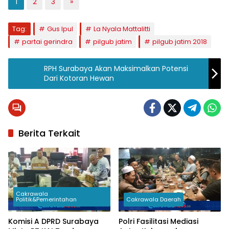
1
2
3
»
Tag:
Gus Ipul
La Nyala Mattalitti
partai gerindra
pilgub jatim
pilgub jatim 2018
RPH Surabaya Akan Maksimalkan Potensi
Dari Kotoran Hewan
Berita Terkait
Cakrawala
Politik&Pemerintahan
Cakrawala Daerah
Komisi A DPRD Surabaya
Polri Fasilitasi Mediasi