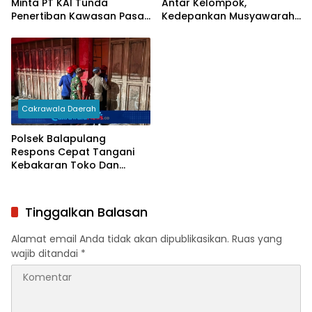
Minta PT KAI Tunda
Antar Kelompok,
Penertiban Kawasan Pasar
Kedepankan Musyawarah
Turi Hingga Dialog
Demi Kamtibmas Kondusif
Rampung
Cakrawala Daerah
Polsek Balapulang
Respons Cepat Tangani
Kebakaran Toko Dan
Gudang Sembako Di
Balapulang
Tinggalkan Balasan
Alamat email Anda tidak akan dipublikasikan.
Ruas yang
wajib ditandai
*