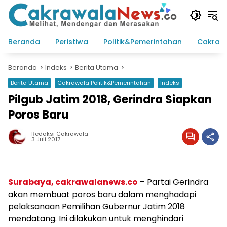
Langsung
ke
konten
Beranda
Peristiwa
Politik&Pemerintahan
Cakraw
Beranda
Indeks
Berita Utama
Berita Utama
Cakrawala Politik&Pemerintahan
Indeks
Pilgub Jatim 2018, Gerindra Siapkan
Poros Baru
Redaksi Cakrawala
3 Juli 2017
Surabaya, cakrawalanews.co
– Partai Gerindra
akan membuat poros baru dalam menghadapi
pelaksanaan Pemilihan Gubernur Jatim 2018
mendatang. Ini dilakukan untuk menghindari