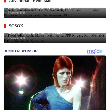
Advertorial | Kemitraan
Nota Perubahan APBD 2026 Disepakati, DPRD Jatim Prioritaskan
Perbaikan Infrastruktur dan Penyelesaian TPG
6 Agustus 2026
SOSOK
Profil Adies Kadir, Mantan Wakil Ketua DPR RI yang Kini
Menjabat Hakim Mahkamah Konstitusi
7 Agustus 2026