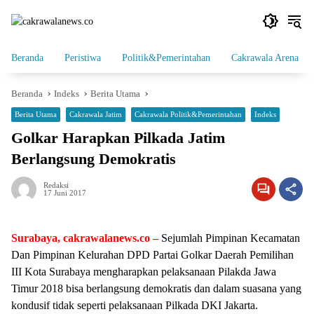
Langsung
ke
konten
Beranda
Peristiwa
Politik&Pemerintahan
Cakrawala Arena
Beranda
Indeks
Berita Utama
Berita Utama
Cakrawala Jatim
Cakrawala Politik&Pemerintahan
Indeks
Golkar Harapkan Pilkada Jatim
Berlangsung Demokratis
Redaksi
17 Juni 2017
Surabaya, cakrawalanews.co –
Sejumlah Pimpinan Kecamatan
Dan Pimpinan Kelurahan DPD Partai Golkar Daerah Pemilihan
III Kota Surabaya mengharapkan pelaksanaan Pilakda Jawa
Timur 2018 bisa berlangsung demokratis dan dalam suasana yang
kondusif tidak seperti pelaksanaan Pilkada DKI Jakarta.