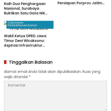
Persiapan Porprov Jatim
Raih Dua Penghargaan
2027 Tak Hanya Fokus
Nasional, Surabaya
Venue dan Atlet
Buktikan Satu Data NIK
Pacu Pertumbuhan
Ekonomi
Cakrawala
Politik&Pemerintahan
Wakil Ketua DPRD Jawa
Timur Deni Wicaksono:
Aspirasi Infrastruktur
Dominan Disampaikan
Warga Saat Reses
Tinggalkan Balasan
Alamat email Anda tidak akan dipublikasikan.
Ruas yang
wajib ditandai
*