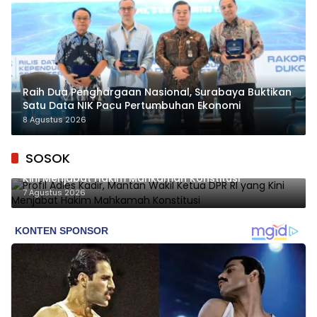
Raih Dua Penghargaan Nasional, Surabaya Buktikan
Satu Data NIK Pacu Pertumbuhan Ekonomi
8 Agustus 2026
SOSOK
Profil Adies Kadir, Mantan Wakil Ketua DPR RI yang
Kini Menjabat Hakim Mahkamah Konstitusi
7 Agustus 2026