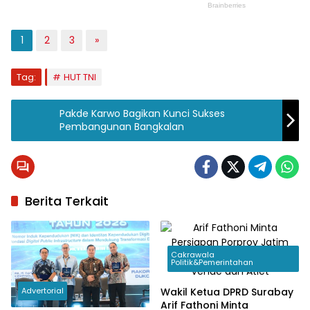
1
2
3
»
Tag:
HUT TNI
Pakde Karwo Bagikan Kunci Sukses
Pembangunan Bangkalan
Berita Terkait
Cakrawala
Politik&Pemerintahan
Wakil Ketua DPRD Surabay
Advertorial
Arif Fathoni Minta