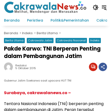
Langsung
ke
konten
Beranda
Peristiwa
Politik&Pemerintahan
Cakraw
Beranda
Indeks
Berita Utama
Berita Utama
Cakrawala Jatim
Cakrawala Nasional
Indeks
Pakde Karwo: TNI Berperan Penting
dalam Pembangunan Jatim
Redaksi
5 Oktober 2015
Gubernur Jatim Soekarwo saat upacara HUT TNI
Surabaya, cakrawalanews.co –
Tentara Nasional Indonesia (TNI) berperan penting
dalam pembangunan di Jatim. Peran tersebut