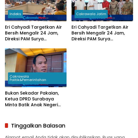
Indeks
Cakrawala Jatim
Eri Cahyadi Targetkan Air
Eri Cahyadi Targetkan Air
Bersih Mengalir 24 Jam,
Bersih Mengalir 24 Jam,
Direksi PAM Surya
Direksi PAM Surya
Sembada Diminta
Sembada Diminta
Percepat Jaringan hingga
Percepat Jaringan hingga
Kampung
Kampung
Cakrawala
Politik&Pemerintahan
Bukan Sekadar Pakaian,
Ketua DPRD Surabaya
Minta Batik Anak Negeri
Jadi Seragam Wajib
Pejabat Daerah
Tinggalkan Balasan
Alamat email Anda tidak akan dipublikasikan.
Ruas yang