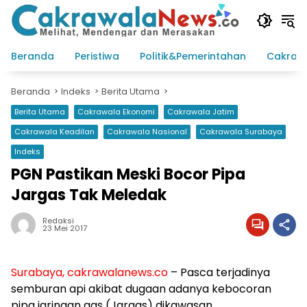
Langsung
ke
konten
Beranda
Peristiwa
Politik&Pemerintahan
Cakraw
Beranda
Indeks
Berita Utama
Berita Utama
Cakrawala Ekonomi
Cakrawala Jatim
Cakrawala Keadilan
Cakrawala Nasional
Cakrawala Surabaya
Indeks
PGN Pastikan Meski Bocor Pipa
Jargas Tak Meledak
Redaksi
23 Mei 2017
Surabaya, cakrawalanews.co
– Pasca terjadinya
semburan api akibat dugaan adanya kebocoran
pipa jaringan gas (Jargas) dikawasan