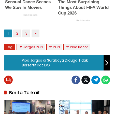
1
2
3
»
Tag:
Jargas PGN
PGN
Pipa Bocor
Pipa Jargas di Surabaya Diduga Tidak
Bersertifikat ISO
Berita Terkait