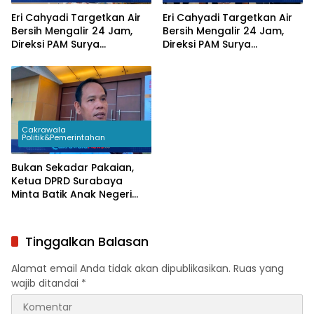
Eri Cahyadi Targetkan Air
Eri Cahyadi Targetkan Air
Bersih Mengalir 24 Jam,
Bersih Mengalir 24 Jam,
Direksi PAM Surya
Direksi PAM Surya
Sembada Diminta
Sembada Diminta
Percepat Jaringan hingga
Percepat Jaringan hingga
Kampung
Kampung
Cakrawala
Politik&Pemerintahan
Bukan Sekadar Pakaian,
Ketua DPRD Surabaya
Minta Batik Anak Negeri
Jadi Seragam Wajib
Pejabat Daerah
Tinggalkan Balasan
Alamat email Anda tidak akan dipublikasikan.
Ruas yang
wajib ditandai
*