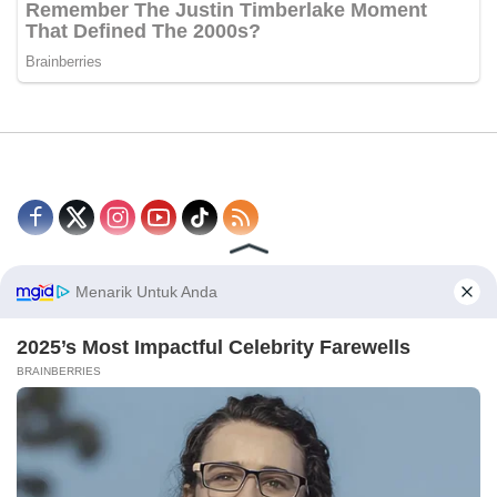
Disclaimer
Redaksi
Tentang Kami
PEDOMAN MEDIA SIBER
© 2026 - CakrawalaNews.co