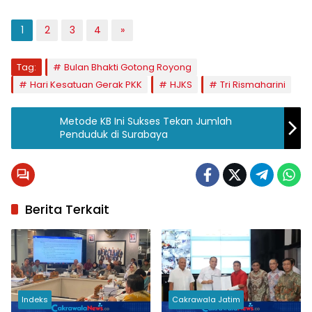
1
2
3
4
»
Tag:
Bulan Bhakti Gotong Royong
Hari Kesatuan Gerak PKK
HJKS
Tri Rismaharini
Metode KB Ini Sukses Tekan Jumlah
Penduduk di Surabaya
Berita Terkait
Indeks
Cakrawala Jatim