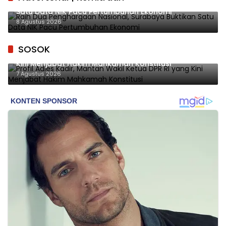
Raih Dua Penghargaan Nasional, Surabaya Buktikan
Satu Data NIK Pacu Pertumbuhan Ekonomi
8 Agustus 2026
SOSOK
Profil Adies Kadir, Mantan Wakil Ketua DPR RI yang
Kini Menjabat Hakim Mahkamah Konstitusi
7 Agustus 2026