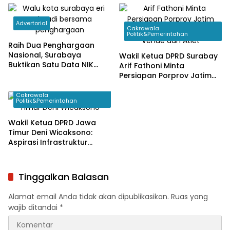
Advertorial
Cakrawala
Politik&Pemerintahan
Raih Dua Penghargaan
Nasional, Surabaya
Wakil Ketua DPRD Surabay
Buktikan Satu Data NIK
Arif Fathoni Minta
Pacu Pertumbuhan
Persiapan Porprov Jatim
Ekonomi
2027 Tak Hanya Fokus
Venue dan Atlet
Cakrawala
Politik&Pemerintahan
Wakil Ketua DPRD Jawa
Timur Deni Wicaksono:
Aspirasi Infrastruktur
Dominan Disampaikan
Warga Saat Reses
Tinggalkan Balasan
Alamat email Anda tidak akan dipublikasikan.
Ruas yang
wajib ditandai
*