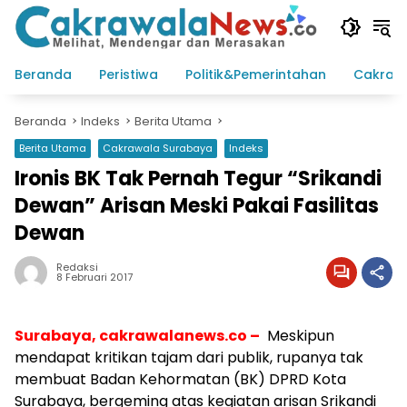
Langsung
ke
konten
Beranda
Peristiwa
Politik&Pemerintahan
Cakraw
Beranda
Indeks
Berita Utama
Berita Utama
Cakrawala Surabaya
Indeks
Ironis BK Tak Pernah Tegur “Srikandi
Dewan” Arisan Meski Pakai Fasilitas
Dewan
Redaksi
8 Februari 2017
Surabaya, cakrawalanews.co –
Meskipun
mendapat kritikan tajam dari publik, rupanya tak
membuat Badan Kehormatan (BK) DPRD Kota
Surabaya, bergeming atas kegiatan arisan Srikandi