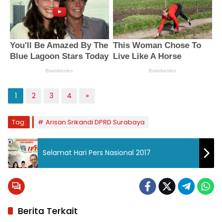
1
2
3
4
»
Tag:
Arisan Srikandi DPRD Surabaya
Selamat Hari Pers Nasional 2017
Berita Terkait