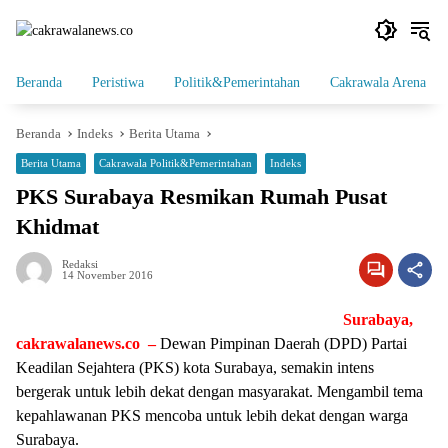
Langsung
ke
konten
Beranda
Peristiwa
Politik&Pemerintahan
Cakrawala Arena
Beranda
Indeks
Berita Utama
Berita Utama
Cakrawala Politik&Pemerintahan
Indeks
PKS Surabaya Resmikan Rumah Pusat
Khidmat
Redaksi
14 November 2016
Surabaya,
cakrawalanews.co –
Dewan Pimpinan Daerah (DPD) Partai
Keadilan Sejahtera (PKS) kota Surabaya, semakin intens
bergerak untuk lebih dekat dengan masyarakat. Mengambil tema
kepahlawanan PKS mencoba untuk lebih dekat dengan warga
Surabaya.