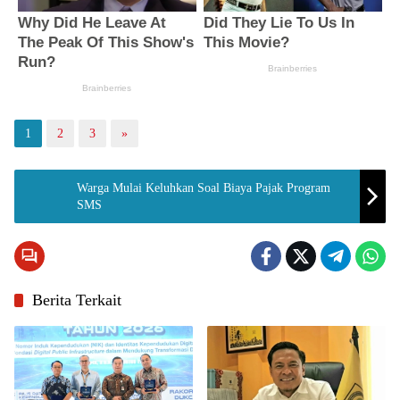
1
2
3
»
Warga Mulai Keluhkan Soal Biaya Pajak Program
SMS
Berita Terkait