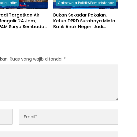
ala Jatim
Cakrawala Politik&Pemerintahan
yadi Targetkan Air
Bukan Sekadar Pakaian,
Mengalir 24 Jam,
Ketua DPRD Surabaya Minta
i PAM Surya Sembada
Batik Anak Negeri Jadi
 Percepat Jaringan
Seragam Wajib Pejabat
 Kampung
Daerah
kan.
Ruas yang wajib ditandai
*