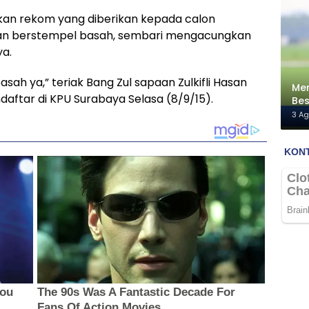
kan rekom yang diberikan kepada calon
 dan berstempel basah, sembari mengacungkan
a.
asah ya,” teriak Bang Zul sapaan Zulkifli Hasan
Men
ftar di KPU Surabaya Selasa (8/9/15).
Bes
Me
3 A