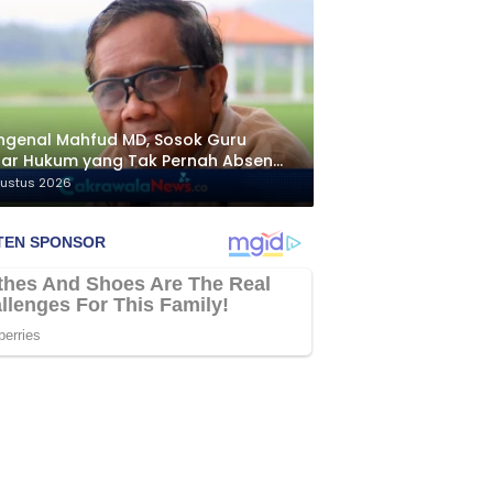
genal Mahfud MD, Sosok Guru
ar Hukum yang Tak Pernah Absen
ngawal Isu Bangsa
gustus 2026