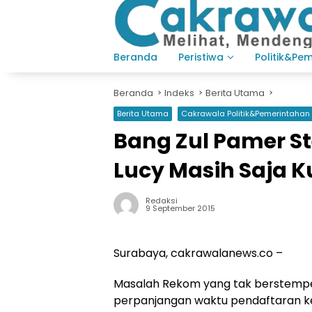
Langsung
ke
konten
Beranda
Peristiwa
Politik&Pe
Beranda
Indeks
Berita Utama
Berita Utama
Cakrawala Politik&Pemerintahan
Bang Zul Pamer S
Lucy Masih Saja 
Redaksi
9 September 2015
Surabaya, cakrawalanews.co –
Masalah Rekom yang tak berstempel
perpanjangan waktu pendaftaran ke