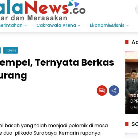
merintahan
Cakrawala Arena
Ekonomi&Bisnis
Ad
Indeks
tempel, Ternyata Berkas
Kurang
Not
DPR
Inf
6 A
S
 basah yang telah menjadi polemik di masa
 dua pilkada Surabaya, kemarin rupanya