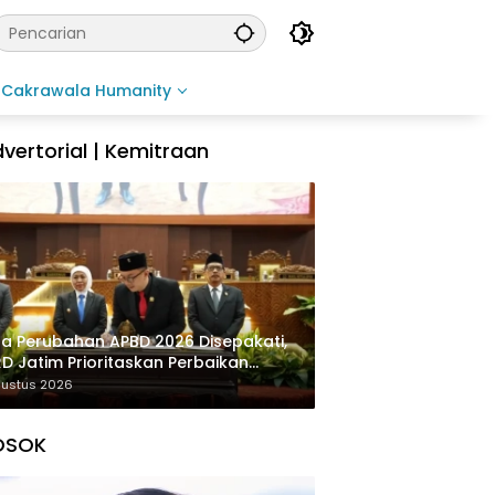
Cakrawala Humanity
vertorial | Kemitraan
a Perubahan APBD 2026 Disepakati,
D Jatim Prioritaskan Perbaikan
rastruktur dan Penyelesaian TPG
gustus 2026
OSOK