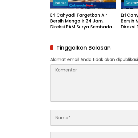
Indeks
Cakraw
Eri Cahyadi Targetkan Air
Eri Cah
Bersih Mengalir 24 Jam,
Bersih 
Direksi PAM Surya Sembada
Direks
Diminta Percepat Jaringan
Diminta
hingga Kampung
hingga
Tinggalkan Balasan
Alamat email Anda tidak akan dipublikasi