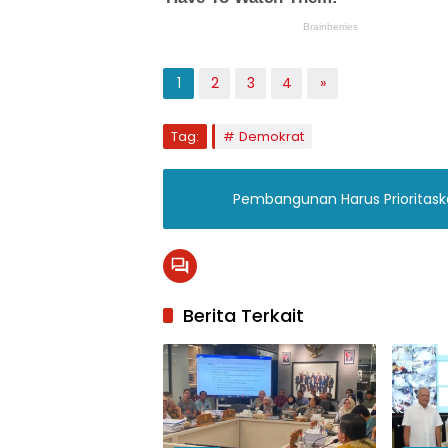
1
2
3
4
»
Tag:
Demokrat
Pembangunan Harus Prioritask
Berita Terkait