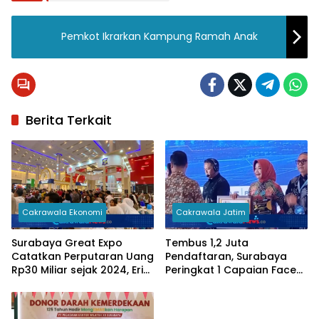
Pemkot Ikrarkan Kampung Ramah Anak
Berita Terkait
Cakrawala Ekonomi
Cakrawala Jatim
Surabaya Great Expo
Tembus 1,2 Juta
Catatkan Perputaran Uang
Pendaftaran, Surabaya
Rp30 Miliar sejak 2024, Eri
Peringkat 1 Capaian Face
Cahyadi Minta Pameran
Recognition Perlinsos
Rutin