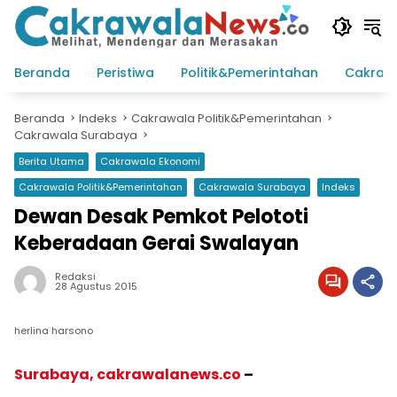
Langsung
ke
konten
Beranda
Peristiwa
Politik&Pemerintahan
Cakraw
Beranda
Indeks
Cakrawala Politik&Pemerintahan
Cakrawala Surabaya
Berita Utama
Cakrawala Ekonomi
Cakrawala Politik&Pemerintahan
Cakrawala Surabaya
Indeks
Dewan Desak Pemkot Pelototi
Keberadaan Gerai Swalayan
Redaksi
28 Agustus 2015
herlina harsono
Surabaya, cakrawalanews.co
–