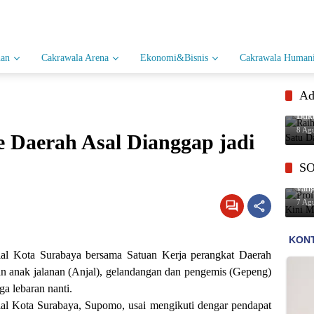
han
Cakrawala Arena
Ekonomi&Bisnis
Cakrawala Humani
Ad
Raih
Buk
Eko
8 Ag
Daerah Asal Dianggap jadi
S
Prof
yan
7 Ag
al Kota Surabaya bersama Satuan Kerja perangkat Daerah
an anak jalanan (Anjal), gelandangan dan pengemis (Gepeng)
a lebaran nanti.
ial Kota Surabaya, Supomo, usai mengikuti dengar pendapat