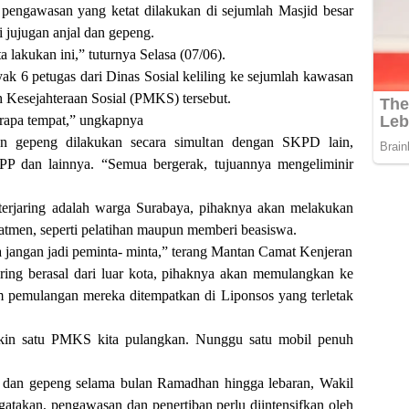
engawasan yang ketat dilakukan di sejumlah Masjid besar
 jujugan anjal dan gepeng.
a lakukan ini,” tuturnya Selasa (07/06).
k 6 petugas dari Dinas Sosial keliling ke sejumlah kawasan
Kesejahteraan Sosial (PMKS) tersebut.
erapa tempat,” ungkapnya
an gepeng dilakukan secara simultan dengan SKPD lain,
 PP dan lainnya. “Semua bergerak, tujuannya mengeliminir
rjaring adalah warga Surabaya, pihaknya akan melakukan
tmen, seperti pelatihan maupun memberi beasiswa.
a jangan jadi peminta- minta,” terang Mantan Camat Kenjeran
aring berasal dari luar kota, pihaknya akan memulangkan ke
 pemulangan mereka ditempatkan di Liponsos yang terletak
gkin satu PMKS kita pulangkan. Nunggu satu mobil penuh
l dan gepeng selama bulan Ramadhan hingga lebaran, Wakil
atakan, pengawasan dan penertiban perlu diintensifkan oleh