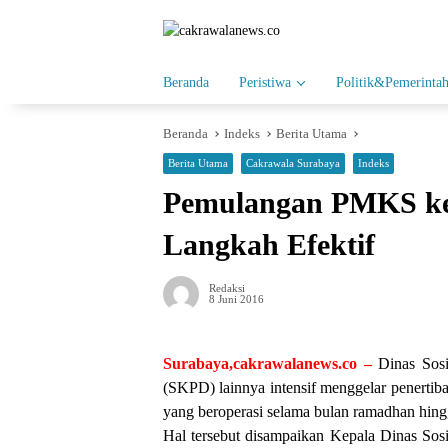
Langsung
ke
konten
Beranda
Peristiwa
Politik&Pemerinta
Beranda
Indeks
Berita Utama
Berita Utama
Cakrawala Surabaya
Indeks
Pemulangan PMKS ke 
Langkah Efektif
Redaksi
8 Juni 2016
Surabaya,cakrawalanews.co –
Dinas Sosi
(SKPD) lainnya intensif menggelar penertib
yang beroperasi selama bulan ramadhan hingg
Hal tersebut disampaikan Kepala Dinas Sos