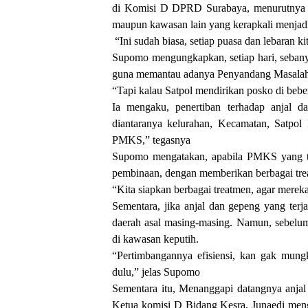
di Komisi D DPRD Surabaya, menurutnya p
maupun kawasan lain yang kerapkali menjadi
“Ini sudah biasa, setiap puasa dan lebaran kit
Supomo mengungkapkan, setiap hari, sebanya
guna memantau adanya Penyandang Masalah 
“Tapi kalau Satpol mendirikan posko di beb
Ia mengaku, penertiban terhadap anjal d
diantaranya kelurahan, Kecamatan, Satpol
PMKS,” tegasnya
Supomo mengatakan, apabila PMKS yang te
pembinaan, dengan memberikan berbagai trea
“Kita siapkan berbagai treatmen, agar merek
Sementara, jika anjal dan gepeng yang terj
daerah asal masing-masing. Namun, sebelum
di kawasan keputih.
“Pertimbangannya efisiensi, kan gak mun
dulu,” jelas Supomo
Sementara itu, Menanggapi datangnya anja
Ketua komisi D Bidang Kesra, Junaedi meng