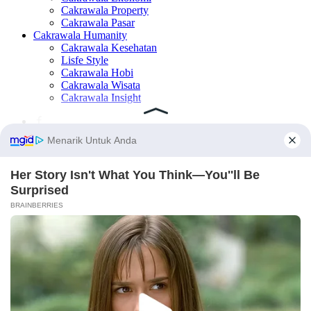
Cakrawala Property
Cakrawala Pasar
Cakrawala Humanity
Cakrawala Kesehatan
Lisfe Style
Cakrawala Hobi
Cakrawala Wisata
Cakrawala Insight
×