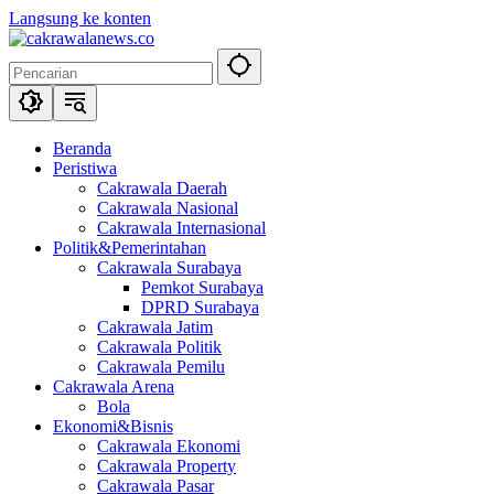
Langsung ke konten
Beranda
Peristiwa
Cakrawala Daerah
Cakrawala Nasional
Cakrawala Internasional
Politik&Pemerintahan
Cakrawala Surabaya
Pemkot Surabaya
DPRD Surabaya
Cakrawala Jatim
Cakrawala Politik
Cakrawala Pemilu
Cakrawala Arena
Bola
Ekonomi&Bisnis
Cakrawala Ekonomi
Cakrawala Property
Cakrawala Pasar