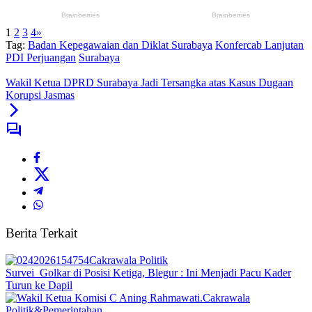
1
2
3
4
»
Tag:
Badan Kepegawaian dan Diklat Surabaya
Konfercab Lanjutan
PDI Perjuangan
Surabaya
Wakil Ketua DPRD Surabaya Jadi Tersangka atas Kasus Dugaan
Korupsi Jasmas
Berita Terkait
Cakrawala Politik
Survei Golkar di Posisi Ketiga, Blegur : Ini Menjadi Pacu Kader
Turun ke Dapil
Cakrawala
Politik&Pemerintahan