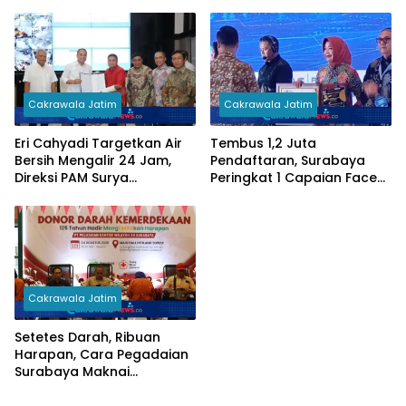
Cakrawala Jatim
Cakrawala Jatim
Eri Cahyadi Targetkan Air
Tembus 1,2 Juta
Bersih Mengalir 24 Jam,
Pendaftaran, Surabaya
Direksi PAM Surya
Peringkat 1 Capaian Face
Sembada Diminta
Recognition Perlinsos
Percepat Jaringan hingga
Kampung
Cakrawala Jatim
Setetes Darah, Ribuan
Harapan, Cara Pegadaian
Surabaya Maknai
Kemerdekaan