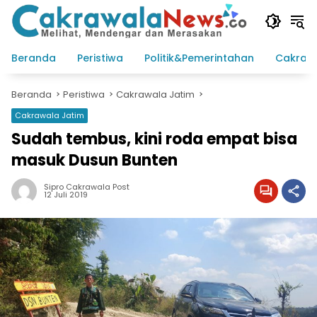
Langsung
ke
konten
Beranda
Peristiwa
Politik&Pemerintahan
Cakraw
Beranda
Peristiwa
Cakrawala Jatim
Cakrawala Jatim
Sudah tembus, kini roda empat bisa
masuk Dusun Bunten
Sipro Cakrawala Post
12 Juli 2019