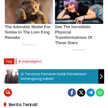
Tag:
bojonegoro
Di Tanzania Pameran batik Pamekasan
berlangsung sukses
Berita Terkait