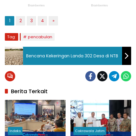
1
2
3
4
»
Tag:
pencabulan
Bencana Kekeringan Landa 302 Desa di NTB
Berita Terkait
Indeks
Cakrawala Jatim