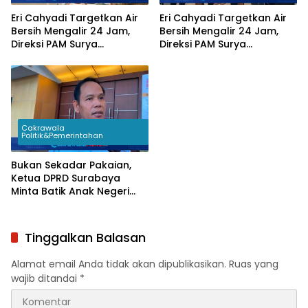
Eri Cahyadi Targetkan Air
Eri Cahyadi Targetkan Air
Bersih Mengalir 24 Jam,
Bersih Mengalir 24 Jam,
Direksi PAM Surya
Direksi PAM Surya
Sembada Diminta
Sembada Diminta
Percepat Jaringan hingga
Percepat Jaringan hingga
Kampung
Kampung
Cakrawala
Politik&Pemerintahan
Bukan Sekadar Pakaian,
Ketua DPRD Surabaya
Minta Batik Anak Negeri
Jadi Seragam Wajib
Pejabat Daerah
Tinggalkan Balasan
Alamat email Anda tidak akan dipublikasikan.
Ruas yang
wajib ditandai
*