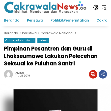
Langsung
ke
konten
Beranda
Peristiwa
Politik&Pemerintahan
Cakraw
Beranda
Peristiwa
Cakrawala Nasional
Cakrawala Nasional
Indeks
Pimpinan Pesantren dan Guru di
Lhokseumawe Lakukan Pelecehan
Seksual ke Puluhan Santri
Alvina
11 Juli 2019