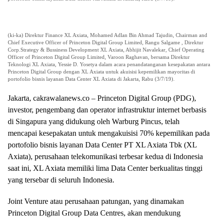
(ki-ka) Direktur Finance XL Axiata, Mohamed Adlan Bin Ahmad Tajudin, Chairman and
Chief Executive Officer of Princeton Digital Group Limited, Rangu Salgame , Direktur
Corp.Strategy & Bussiness Development XL Axiata, Abhijit Navalekar, Chief Operating
Officer of Princeton Digital Group Limited, Varoon Raghavan, bersama Direktur
Teknologi XL Axiata, Yessie D. Yosetya dalam acara penandatanganan kesepakatan antara
Princeton Digital Group dengan XL Axiata untuk akuisisi kepemilikan mayoritas di
portofolio bisnis layanan Data Center XL Axiata di Jakarta, Rabu (3/7/19).
Jakarta, cakrawalanews.co – Princeton Digital Group (PDG),
investor, pengembang dan operator infrastruktur internet berbasis
di Singapura yang didukung oleh Warburg Pincus, telah
mencapai kesepakatan untuk mengakuisisi 70% kepemilikan pada
portofolio bisnis layanan Data Center PT XL Axiata Tbk (XL
Axiata), perusahaan telekomunikasi terbesar kedua di Indonesia
saat ini, XL Axiata memiliki lima Data Center berkualitas tinggi
yang tersebar di seluruh Indonesia.
Joint Venture atau perusahaan patungan, yang dinamakan
Princeton Digital Group Data Centres, akan mendukung