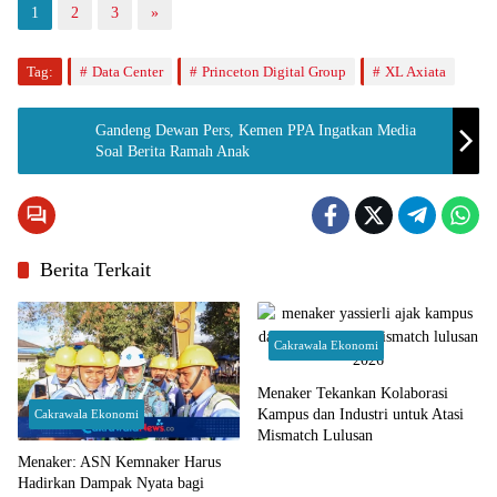
1
2
3
»
Tag:
Data Center
Princeton Digital Group
XL Axiata
Gandeng Dewan Pers, Kemen PPA Ingatkan Media
Soal Berita Ramah Anak
Berita Terkait
Cakrawala Ekonomi
Menaker Tekankan Kolaborasi
Kampus dan Industri untuk Atasi
Cakrawala Ekonomi
Mismatch Lulusan
Menaker: ASN Kemnaker Harus
Hadirkan Dampak Nyata bagi