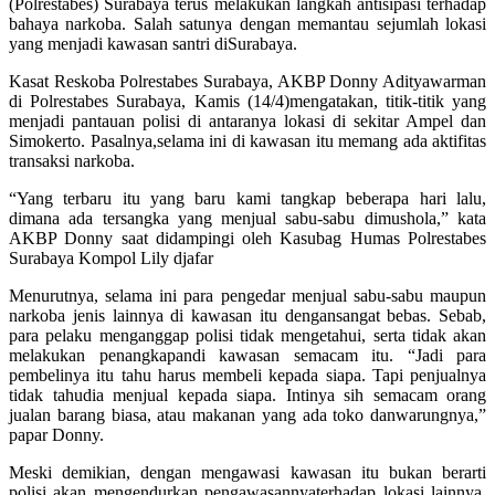
(
Polrestabes
) Surabaya
terus
melakukan
langkah
antisipasi
terhadap
bahaya
narkoba
.
Salah
satunya
dengan
memantau
sejumlah
lokasi
yang
menjadi
kawasan
santri
di
Surabaya.
Kasat
Reskoba
Polrestabes
Surabaya,
AKBP
Donny
Adityawarman
di
Polrestabes
Surabaya,
Kamis
(14/4)
mengatakan
,
titik-titik
yang
menjadi
pantauan
polisi
di
antaranya
lokasi
di
sekitar
Ampel
dan
Simokerto
.
Pasalnya
,
selama
ini
di
kawasan
itu
memang
ada
aktifitas
transaksi
narkoba
.
“Yang
terbaru
itu
yang
baru
kami
tangkap
beberapa
hari
lalu
,
dimana
ada
tersangka
yang
menjual
sabu-sabu
di
mushola
,”
kata
AKBP
Donny
saat
didampingi
oleh
Kasubag
Humas
Polrestabes
Surabaya
Kompol
Lily
djafar
Menurutnya
,
selama
ini
para
pengedar
menjual
sabu-sabu
maupun
narkoba
jenis
lainnya
di
kawasan
itu
dengan
sangat
bebas
.
Sebab
,
para
pelaku
menganggap
polisi
tidak
mengetahui
,
serta
tidak
akan
melakukan
penangkapan
di
kawasan
semacam
itu
.
“Jadi
para
pembelinya
itu
tahu
harus
membeli
kepada
siapa
.
Tapi
penjualnya
tidak
tahu
dia
menjual
kepada
siapa
.
Intinya
sih
semacam
orang
jualan
barang
biasa
,
atau
makanan
yang
ada
toko
dan
warungnya
,”
papar
Donny.
Meski
demikian
,
dengan
mengawasi
kawasan
itu
bukan
berarti
polisi
akan
mengendurkan
pengawasannya
terhadap
lokasi
lainnya
.