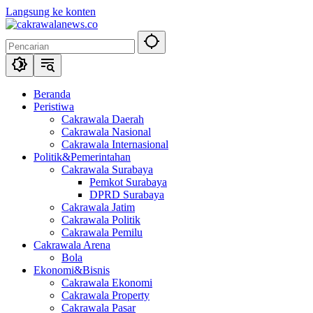
Langsung ke konten
Beranda
Peristiwa
Cakrawala Daerah
Cakrawala Nasional
Cakrawala Internasional
Politik&Pemerintahan
Cakrawala Surabaya
Pemkot Surabaya
DPRD Surabaya
Cakrawala Jatim
Cakrawala Politik
Cakrawala Pemilu
Cakrawala Arena
Bola
Ekonomi&Bisnis
Cakrawala Ekonomi
Cakrawala Property
Cakrawala Pasar