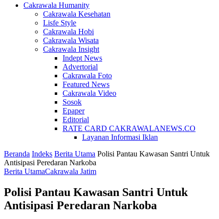
Cakrawala Humanity
Cakrawala Kesehatan
Lisfe Style
Cakrawala Hobi
Cakrawala Wisata
Cakrawala Insight
Indept News
Advertorial
Cakrawala Foto
Featured News
Cakrawala Video
Sosok
Epaper
Editorial
RATE CARD CAKRAWALANEWS.CO
Layanan Informasi Iklan
Beranda
Indeks
Berita Utama
Polisi Pantau Kawasan Santri Untuk
Antisipasi Peredaran Narkoba
Berita Utama
Cakrawala Jatim
Polisi Pantau Kawasan Santri Untuk
Antisipasi Peredaran Narkoba