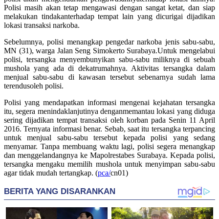
Polisi
masih
akan
tetap
mengawasi
dengan
sangat
ketat
,
dan
siap
melakukan
tindakan
terhadap
tempat
lain yang
dicurigai
dijadikan
lokasi
transaksi
narkoba
.
Sebelumnya
,
polisi
menangkap
pengedar
narkoba
jenis
sabu-sabu
,
MN (31),
warga
Jalan
Seng
Simokerto
Surabaya.
Untuk
mengelabui
polisi
,
tersangka
menyembunyikan
sabu-sabu
miliknya
di
sebuah
mushola
yang
ada
di
dekat
rumahnya
.
Aktivitas
tersangka
dalam
menjual
sabu-sabu
di
kawasan
tersebut
sebenarnya
sudah
lama
terendus
oleh
polisi
.
Polisi
yang mendapatkan informasi mengenai kejahatan
tersangka
itu
, segera menindaklanjutinya
dengan
memantau
lokasi
yang diduga
sering
dijadikan
tempat
transaksi
oleh
korban pada Senin 11 April
2016. Ternyata informasi benar.
Sebab
,
saat
itu
tersangka
terpancing
untuk
menjual
sabu-sabu
tersebut
kepada
polisi
yang sedang
menyamar. Tanpa membuang waktu lagi,
polisi
segera
menangkap
dan
menggelandangnya ke Mapolrestabes Surabaya. Kepada
polisi
,
tersangka
mengaku memilih
mushola
untuk menyimpan
sabu-sabu
agar
tidak
mudah tertangkap. (
pca/
cn01
)