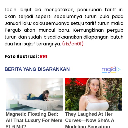
Lebih
lanjut
dia
mengatakan
,
penurunan
tariff
ini
akan
terjadi
seperti
sebelumnya
turun
pula
pada
Januari
lalu
.
“Kalau
semuanya
setuju
tariff
turun
maka
Pergub
akan
muncul
baru
.
Kemungkinan
pergub
turun
dan
sudah
bisa
dilaksanakan
dilapangan
butuh
dua
hari
saja
,”
terangnya
.
(
ris/cn01
)
Foto Ilustrasi :
RRI