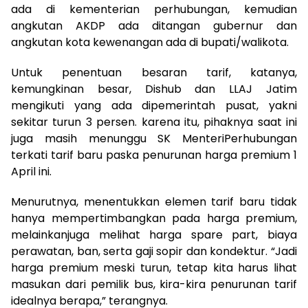
ada
di
kementerian
perhubungan
,
kemudian
angkutan
AKDP
ada
di
tangan
gubernur
dan
angkutan
kota
kewenangan
ada
di
bupati
/
walikota
.
Untuk
penentuan
besaran
tarif
,
katanya
,
kemungkinan
besar
,
Dishub
dan
LLAJ
Jatim
mengikuti
yang
ada
di
pemerintah
pusat
,
yakni
sekitar
turun
3
persen
.
karena
itu
,
pihaknya
saat
ini
juga
masih
menunggu
SK
Menteri
Perhubungan
terkati
tarif
baru
paska
penurunan
harga
premium 1
April
ini
.
Menurutnya
,
menentukkan
elemen
tarif
baru
tidak
hanya
mempertimbangkan
pada
harga
premium,
melainkan
juga
melihat
harga
spare part,
biaya
perawatan
, ban,
serta
gaji
sopir
dan
kondektur
. “
Jadi
harga
premium
meski
turun
,
tetap
kita
harus
lihat
masukan
dari
pemilik
bus,
kira-kira
penurunan
tarif
idealnya
berapa
,”
terangnya
.