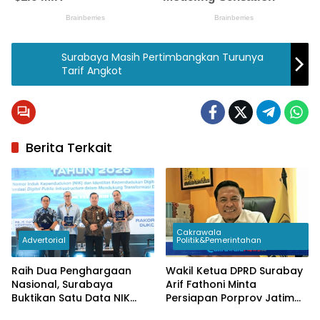
Surabaya Masih Pertimbangkan Turunya
Tarif Angkot
Berita Terkait
Cakrawala
Advertorial
Politik&Pemerintahan
Raih Dua Penghargaan
Wakil Ketua DPRD Surabay
Nasional, Surabaya
Arif Fathoni Minta
Buktikan Satu Data NIK
Persiapan Porprov Jatim
Pacu Pertumbuhan
2027 Tak Hanya Fokus