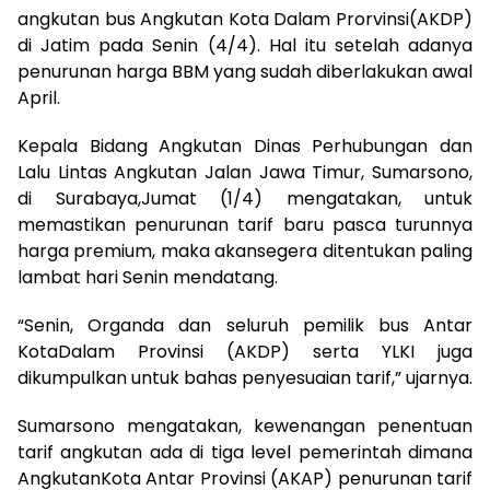
angkutan
bus
Angkutan
Kota
Dalam
Prorvinsi
(
AKDP
)
di
Jatim
pada
Senin
(4/4). Hal
itu
setelah
adanya
penurunan
harga
BBM
yang
sudah
diberlakukan
awal
April.
Kepala
Bidang
Angkutan
Dinas
Perhubungan
dan
Lalu
Lintas
Angkutan
Jalan
Jawa
Timur
,
Sumarsono
,
di
Surabaya,
Jumat
(1/4)
mengatakan
,
untuk
memastikan
penurunan
tarif
baru
pasca
turunnya
harga
premium,
maka
akan
segera
ditentukan
paling
lambat
hari
Senin
mendatang
.
“
Senin
,
Organda
dan
seluruh
pemilik
bus
Antar
Kota
Dalam
Provinsi
(
AKDP
)
serta
YLKI
juga
dikumpulkan
untuk
bahas
penyesuaian
tarif
,”
ujarnya
.
Sumarsono
mengatakan
,
kewenangan
penentuan
tarif
angkutan
ada
di
tiga
level
pemerintah
dimana
Angkutan
Kota
Antar
Provinsi
(
AKAP
)
penurunan
tarif