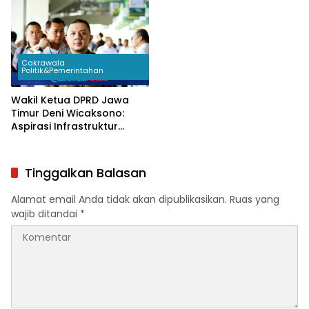
Ekonomi
Venue dan Atlet
Cakrawala
Politik&Pemerintahan
Wakil Ketua DPRD Jawa
Timur Deni Wicaksono:
Aspirasi Infrastruktur
Dominan Disampaikan
Warga Saat Reses
Tinggalkan Balasan
Alamat email Anda tidak akan dipublikasikan.
Ruas yang
wajib ditandai
*