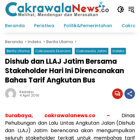
Langsung
ke
konten
Beranda
Peristiwa
Politik&Pemerintahan
Cakraw
Beranda
Indeks
Berita Utama
Berita Utama
Cakrawala Ekonomi
Cakrawala Jatim
Indeks
Dishub dan LLAJ Jatim Bersama
Stakeholder Hari Ini Direncanakan
Bahas Tarif Angkutan Bus
Redaksi
4 April 2016
Surabaya, cakrawalanews.co –
Dinas
Pehubungan
dan
Lalu
Lintas
Angkutan
Jalan
(
Dishub
dan
LLAJ
)
Jatim
berencana
akan
mengumpulkan
seluruh
stakeholder
terkait
untuk
membahas
tarif