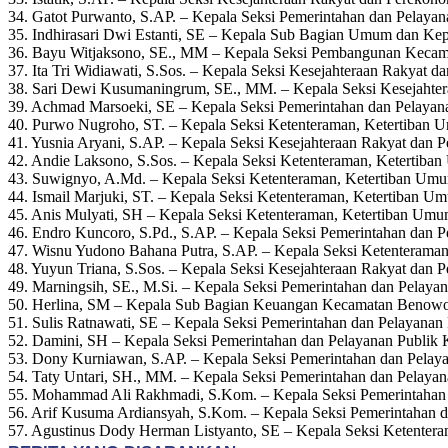
34. Gatot Purwanto, S.AP. – Kepala Seksi Pemerintahan dan Pelaya
35. Indhirasari Dwi Estanti, SE – Kepala Sub Bagian Umum dan K
36. Bayu Witjaksono, SE., MM – Kepala Seksi Pembangunan Kecama
37. Ita Tri Widiawati, S.Sos. – Kepala Seksi Kesejahteraan Rakya
38. Sari Dewi Kusumaningrum, SE., MM. – Kepala Seksi Kesejahte
39. Achmad Marsoeki, SE – Kepala Seksi Pemerintahan dan Pelayan
40. Purwo Nugroho, ST. – Kepala Seksi Ketenteraman, Ketertiban
41. Yusnia Aryani, S.AP. – Kepala Seksi Kesejahteraan Rakyat dan
42. Andie Laksono, S.Sos. – Kepala Seksi Ketenteraman, Keterti
43. Suwignyo, A.Md. – Kepala Seksi Ketenteraman, Ketertiban U
44. Ismail Marjuki, ST. – Kepala Seksi Ketenteraman, Ketertiba
45. Anis Mulyati, SH – Kepala Seksi Ketenteraman, Ketertiban Um
46. Endro Kuncoro, S.Pd., S.AP. – Kepala Seksi Pemerintahan dan P
47. Wisnu Yudono Bahana Putra, S.AP. – Kepala Seksi Ketenteram
48. Yuyun Triana, S.Sos. – Kepala Seksi Kesejahteraan Rakyat da
49. Marningsih, SE., M.Si. – Kepala Seksi Pemerintahan dan Pelay
50. Herlina, SM – Kepala Sub Bagian Keuangan Kecamatan Benowo
51. Sulis Ratnawati, SE – Kepala Seksi Pemerintahan dan Pelayanan
52. Damini, SH – Kepala Seksi Pemerintahan dan Pelayanan Publik
53. Dony Kurniawan, S.AP. – Kepala Seksi Pemerintahan dan Pelay
54. Taty Untari, SH., MM. – Kepala Seksi Pemerintahan dan Pelayan
55. Mohammad Ali Rakhmadi, S.Kom. – Kepala Seksi Pemerintahan
56. Arif Kusuma Ardiansyah, S.Kom. – Kepala Seksi Pemerintahan d
57. Agustinus Dody Herman Listyanto, SE – Kepala Seksi Ketente