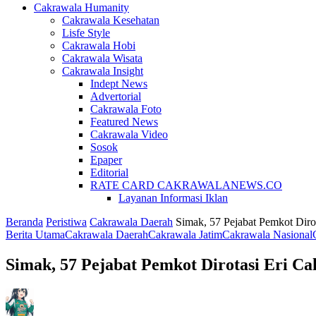
Cakrawala Humanity
Cakrawala Kesehatan
Lisfe Style
Cakrawala Hobi
Cakrawala Wisata
Cakrawala Insight
Indept News
Advertorial
Cakrawala Foto
Featured News
Cakrawala Video
Sosok
Epaper
Editorial
RATE CARD CAKRAWALANEWS.CO
Layanan Informasi Iklan
Beranda
Peristiwa
Cakrawala Daerah
Simak, 57 Pejabat Pemkot Dirot
Berita Utama
Cakrawala Daerah
Cakrawala Jatim
Cakrawala Nasional
Simak, 57 Pejabat Pemkot Dirotasi Eri Ca