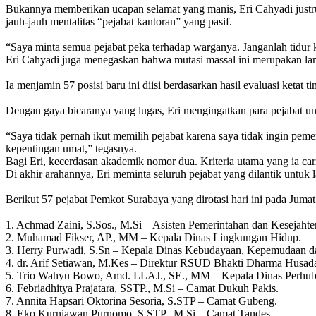
Bukannya memberikan ucapan selamat yang manis, Eri Cahyadi justru
jauh-jauh mentalitas “pejabat kantoran” yang pasif.
“Saya minta semua pejabat peka terhadap warganya. Janganlah tidur k
​Eri Cahyadi juga menegaskan bahwa mutasi massal ini merupakan lang
Ia menjamin 57 posisi baru ini diisi berdasarkan hasil evaluasi ketat 
Dengan gaya bicaranya yang lugas, Eri mengingatkan para pejabat un
“Saya tidak pernah ikut memilih pejabat karena saya tidak ingin peme
kepentingan umat,” tegasnya.
​Bagi Eri, kecerdasan akademik nomor dua. Kriteria utama yang ia c
​Di akhir arahannya, Eri meminta seluruh pejabat yang dilantik untu
Berikut 57 pejabat Pemkot Surabaya yang dirotasi hari ini pada Jumat
1. Achmad Zaini, S.Sos., M.Si – Asisten Pemerintahan dan Kesejahte
2. Muhamad Fikser, AP., MM – Kepala Dinas Lingkungan Hidup.
3. Herry Purwadi, S.Sn – Kepala Dinas Kebudayaan, Kepemudaan dan
4. dr. Arif Setiawan, M.Kes – Direktur RSUD Bhakti Dharma Husad
5. Trio Wahyu Bowo, Amd. LLAJ., SE., MM – Kepala Dinas Perhu
6. Febriadhitya Prajatara, SSTP., M.Si – Camat Dukuh Pakis.
7. Annita Hapsari Oktorina Sesoria, S.STP – Camat Gubeng.
8. Eko Kurniawan Purnomo, S.STP., M.Si – Camat Tandes.