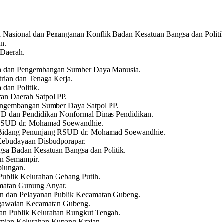
 Nasional dan Penanganan Konflik Badan Kesatuan Bangsa dan Politi
n.
 Daerah.
ian dan Pengembangan Sumber Daya Manusia.
trian dan Tenaga Kerja.
dan Politik.
ran Daerah Satpol PP.
Pengembangan Sumber Daya Satpol PP.
UD dan Pendidikan Nonformal Dinas Pendidikan.
g RSUD dr. Mohamad Soewandhie.
a Bidang Penunjang RSUD dr. Mohamad Soewandhie.
Kebudayaan Disbudporapar.
sa Badan Kesatuan Bangsa dan Politik.
n Semampir.
plungan.
 Publik Kelurahan Gebang Putih.
amatan Gunung Anyar.
n dan Pelayanan Publik Kecamatan Gubeng.
egawaian Kecamatan Gubeng.
nan Publik Kelurahan Rungkut Tengah.
nomian Kelurahan Kupang Krajan.