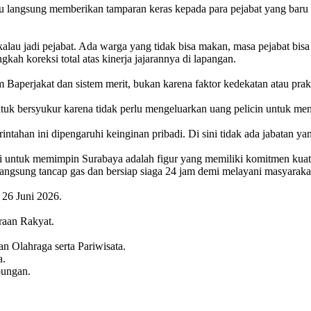
 langsung memberikan tamparan keras kepada para pejabat yang baru 
alau jadi pejabat. Ada warga yang tidak bisa makan, masa pejabat bisa 
kah koreksi total atas kinerja jajarannya di lapangan.
tim Baperjakat dan sistem merit, bukan karena faktor kedekatan atau prak
tuk bersyukur karena tidak perlu mengeluarkan uang pelicin untuk men
rintahan ini dipengaruhi keinginan pribadi. Di sini tidak ada jabatan
ari untuk memimpin Surabaya adalah figur yang memiliki komitmen kua
k langsung tancap gas dan bersiap siaga 24 jam demi melayani masyaraka
 26 Juni 2026.
raan Rakyat.
 Olahraga serta Pariwisata.
a.
bungan.