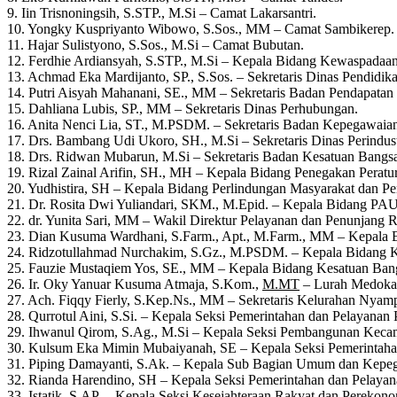
9. Iin Trisnoningsih, S.STP., M.Si – Camat Lakarsantri.
10. Yongky Kuspriyanto Wibowo, S.Sos., MM – Camat Sambikerep.
11. Hajar Sulistyono, S.Sos., M.Si – Camat Bubutan.
12. Ferdhie Ardiansyah, S.STP., M.Si – Kepala Bidang Kewaspadaan
13. Achmad Eka Mardijanto, SP., S.Sos. – Sekretaris Dinas Pendidika
14. Putri Aisyah Mahanani, SE., MM – Sekretaris Badan Pendapatan
15. Dahliana Lubis, SP., MM – Sekretaris Dinas Perhubungan.
16. Anita Nenci Lia, ST., M.PSDM. – Sekretaris Badan Kepegawa
17. Drs. Bambang Udi Ukoro, SH., M.Si – Sekretaris Dinas Perindus
18. Drs. Ridwan Mubarun, M.Si – Sekretaris Badan Kesatuan Bangsa 
19. Rizal Zainal Arifin, SH., MH – Kepala Bidang Penegakan Peratu
20. Yudhistira, SH – Kepala Bidang Perlindungan Masyarakat dan 
21. Dr. Rosita Dwi Yuliandari, SKM., M.Epid. – Kepala Bidang PA
22. dr. Yunita Sari, MM – Wakil Direktur Pelayanan dan Penunjan
23. Dian Kusuma Wardhani, S.Farm., Apt., M.Farm., MM – Kepal
24. Ridzotullahmad Nurchakim, S.Gz., M.PSDM. – Kepala Bidang 
25. Fauzie Mustaqiem Yos, SE., MM – Kepala Bidang Kesatuan Bang
26. Ir. Oky Yanuar Kusuma Atmaja, S.Kom.
,
M.MT
–
Lurah Medoka
27. Ach. Fiqqy Fierly, S.Kep.Ns., MM – Sekretaris Kelurahan Nyam
28. Qurrotul Aini, S.Si. – Kepala Seksi Pemerintahan dan Pelayanan
29. Ihwanul Qirom, S.Ag., M.Si – Kepala Seksi Pembangunan Kec
30. Kulsum Eka Mimin Mubaiyanah, SE – Kepala Seksi Pemerintaha
31. Piping Damayanti, S.Ak. – Kepala Sub Bagian Umum dan Kep
32. Rianda Harendino, SH – Kepala Seksi Pemerintahan dan Pelaya
33. Istatik, S.AP. – Kepala Seksi Kesejahteraan Rakyat dan Pereko