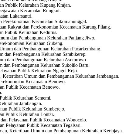
nan Publik Kelurahan Kupang Krajan.
epegawaian Kecamatan Rungkut.
tan Lakarsantri.
t dan Perekonomian Kecamatan Sukomanunggal.
raan Rakyat dan Perekonomian Kecamatan Karang Pilang.
an Publik Kelurahan Kedurus.
 Umum dan Pembangunan Kelurahan Panjang Jiwo.
 Perekonomian Kelurahan Gubeng.
ban Umum dan Pembangunan Kelurahan Pacarkembang.
mum dan Pembangunan Kelurahan Sambikerep.
n Umum dan Pembangunan Kelurahan Asemrowo.
um dan Pembangunan Kelurahan Sukolilo Baru.
elayanan Publik Kelurahan Ngagel Rejo.
an, Ketertiban Umum dan Pembangunan Kelurahan Jambangan.
n Perekonomian Kecamatan Benowo.
anan Publik Kecamatan Benowo.
.
 Publik Kelurahan Sememi.
 Kelurahan Jambangan.
anan Publik Kelurahan Sumberejo.
an Publik Kelurahan Lontar.
 dan Pelayanan Publik Kecamatan Wonocolo.
an Pelayanan Publik Kecamatan Tegalsari.
raman, Ketertiban Umum dan Pembangunan Kelurahan Kertajaya.