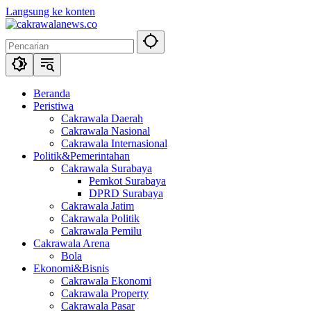
Langsung ke konten
Beranda
Peristiwa
Cakrawala Daerah
Cakrawala Nasional
Cakrawala Internasional
Politik&Pemerintahan
Cakrawala Surabaya
Pemkot Surabaya
DPRD Surabaya
Cakrawala Jatim
Cakrawala Politik
Cakrawala Pemilu
Cakrawala Arena
Bola
Ekonomi&Bisnis
Cakrawala Ekonomi
Cakrawala Property
Cakrawala Pasar