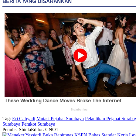
Tag:
Eri Cahyadi
Mutasi Pejabat Surabaya
Pelantikan Pejabat Suraba
Surabaya
Pemkot Surabaya
Penulis: Shinta
Editor: CNO1