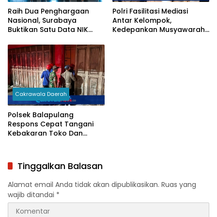
Raih Dua Penghargaan
Polri Fasilitasi Mediasi
Nasional, Surabaya
Antar Kelompok,
Buktikan Satu Data NIK
Kedepankan Musyawarah
Pacu Pertumbuhan
Demi Kamtibmas Kondusif
Ekonomi
Cakrawala Daerah
Polsek Balapulang
Respons Cepat Tangani
Kebakaran Toko Dan
Gudang Sembako Di
Balapulang
Tinggalkan Balasan
Alamat email Anda tidak akan dipublikasikan.
Ruas yang
wajib ditandai
*