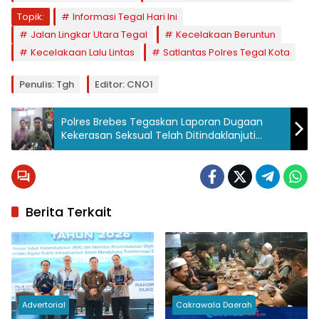
Topik:
Informasi Tegal Hari Ini
Jalan Lingkar Utara Tegal
Kecelakaan Beruntun
Kecelakaan Lalu Lintas
Satlantas Polres Tegal Kota
Penulis: Tgh
Editor: CNO1
Polres Brebes Tegaskan Laporan Dugaan
Kekerasan Seksual Telah Ditindaklanjuti
Sesuai Prosedur
Berita Terkait
Advertorial
Cakrawala Daerah