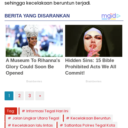
sehingga kecelakaan beruntun terjadi.
1
2
3
»
Tag:
Informasi Tegal Hari Ini
Jalan Lingkar Utara Tegal
Kecelakaan Beruntun
Kecelakaan lalu lintas
Satlantas Polres Tegal Kota