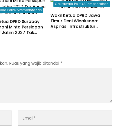
Cakrawala Politik&Pemerintahan
ala Politik&Pemerintahan
Wakil Ketua DPRD Jawa
Timur Deni Wicaksono:
Ketua DPRD Surabay
Aspirasi Infrastruktur
thoni Minta Persiapan
Dominan Disampaikan
 Jatim 2027 Tak
Warga Saat Reses
Fokus Venue dan
kan.
Ruas yang wajib ditandai
*