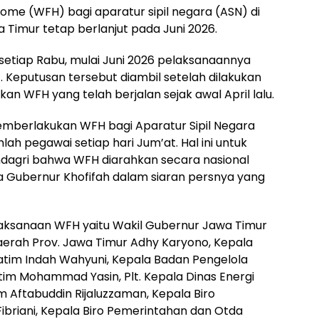
me (WFH) bagi aparatur sipil negara (ASN) di
 Timur tetap berlanjut pada Juni 2026.
etiap Rabu, mulai Juni 2026 pelaksanaannya
. Keputusan tersebut diambil setelah dilakukan
an WFH yang telah berjalan sejak awal April lalu.
emberlakukan WFH bagi Aparatur Sipil Negara
lah pegawai setiap hari Jum’at. Hal ini untuk
agri bahwa WFH diarahkan secara nasional
ta Gubernur Khofifah dalam siaran persnya yang
laksanaan WFH yaitu Wakil Gubernur Jawa Timur
Daerah Prov. Jawa Timur Adhy Karyono, Kepala
tim Indah Wahyuni, Kepala Badan Pengelola
im Mohammad Yasin, Plt. Kepala Dinas Energi
m Aftabuddin Rijaluzzaman, Kepala Biro
 Fibriani, Kepala Biro Pemerintahan dan Otda