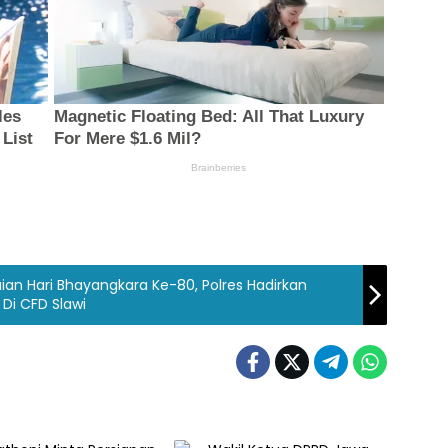
an Hari Bhayangkara Ke-80, Polres Hadirkan
Di CFD Slawi