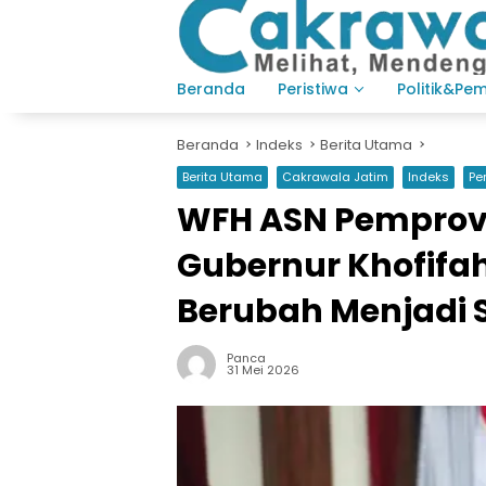
Langsung
ke
konten
Beranda
Peristiwa
Politik&Pe
Beranda
Indeks
Berita Utama
Berita Utama
Cakrawala Jatim
Indeks
Pe
WFH ASN Pemprov 
Gubernur Khofifah
Berubah Menjadi 
Panca
31 Mei 2026