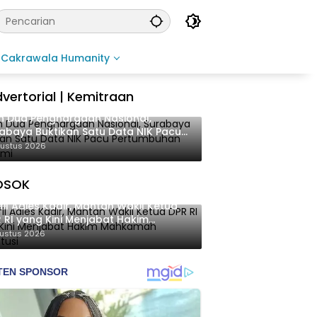
Cakrawala Humanity
vertorial | Kemitraan
h Dua Penghargaan Nasional,
abaya Buktikan Satu Data NIK Pacu
rtumbuhan Ekonomi
gustus 2026
OSOK
fil Adies Kadir, Mantan Wakil Ketua
 RI yang Kini Menjabat Hakim
kamah Konstitusi
gustus 2026