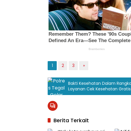
1
2
3
»
Bakti Kesehatan Dalam Rangkai
Layanan Cek Kesehatan Gratis 
Berita Terkait